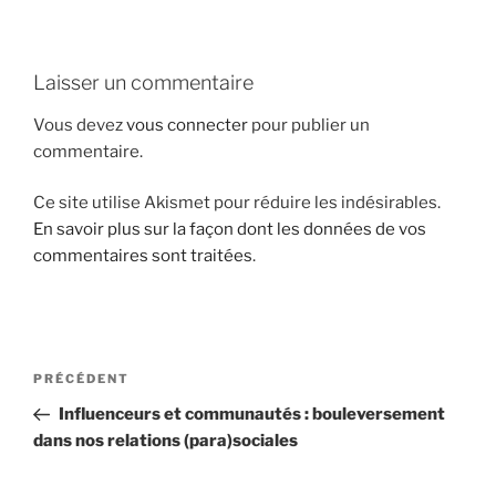
i
p
a
Laisser un commentaire
l
Vous devez
vous connecter
pour publier un
commentaire.
Ce site utilise Akismet pour réduire les indésirables.
En savoir plus sur la façon dont les données de vos
commentaires sont traitées
.
N
A
PRÉCÉDENT
a
r
Influenceurs et communautés : bouleversement
v
t
dans nos relations (para)sociales
i
i
g
c