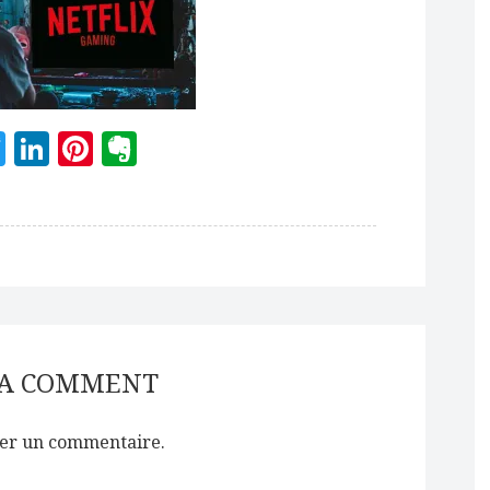
acebook
Twitter
LinkedIn
Pinterest
Evernote
 A COMMENT
er un commentaire.