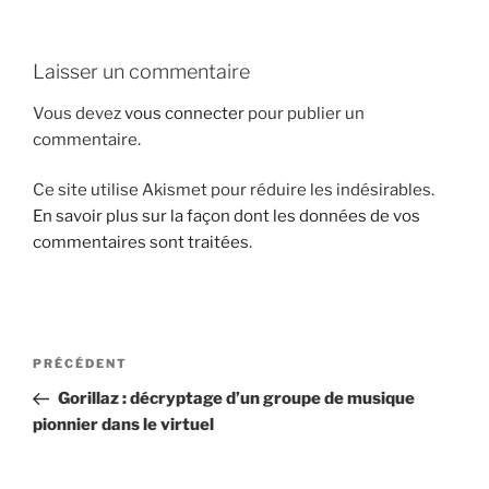
i
p
Laisser un commentaire
a
l
Vous devez
vous connecter
pour publier un
commentaire.
Ce site utilise Akismet pour réduire les indésirables.
En savoir plus sur la façon dont les données de vos
commentaires sont traitées
.
N
A
PRÉCÉDENT
a
r
Gorillaz : décryptage d’un groupe de musique
v
t
pionnier dans le virtuel
i
i
g
c