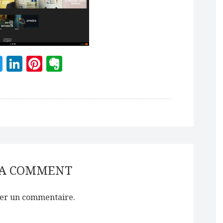
acebook
Twitter
LinkedIn
Pinterest
Evernote
 A COMMENT
er un commentaire.