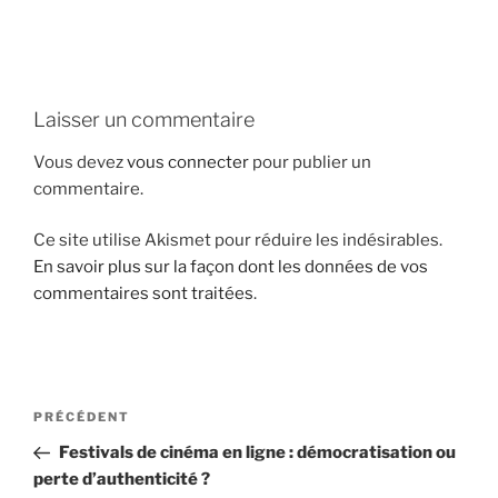
i
p
a
l
Laisser un commentaire
Vous devez
vous connecter
pour publier un
commentaire.
Ce site utilise Akismet pour réduire les indésirables.
En savoir plus sur la façon dont les données de vos
commentaires sont traitées
.
N
A
PRÉCÉDENT
a
r
Festivals de cinéma en ligne : démocratisation ou
v
t
perte d’authenticité ?