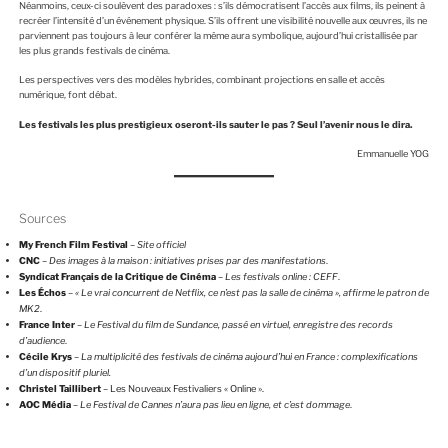
Néanmoins, ceux-ci soulèvent des paradoxes : s’ils démocratisent l’accès aux films, ils peinent à
recréer l’intensité d’un événement physique. S’ils offrent une visibilité nouvelle aux œuvres, ils ne
parviennent pas toujours à leur conférer la même aura symbolique, aujourd’hui cristallisée par
les plus grands festivals de cinéma.
Les perspectives vers des modèles hybrides, combinant projections en salle et accès
numérique, font débat.
Les festivals les plus prestigieux oseront-ils sauter le pas ? Seul l’avenir nous le dira.
Emmanuelle YOG
Sources
My French Film Festival
–
Site officiel
CNC
–
Des images à la maison : initiatives prises par des manifestations
.
Syndicat Français de la Critique de Cinéma
–
Les festivals online : CEFF
.
Les Échos
–
« Le vrai concurrent de Netflix, ce n’est pas la salle de cinéma », affirme le patron de
MK2
.
France Inter
–
Le Festival du film de Sundance, passé en virtuel, enregistre des records
d’audience
.
Cécile Krys
–
La multiplicité des festivals de cinéma aujourd’hui en France : complexifications
d’un dispositif pluriel.
Christel Taillibert
– Les Nouveaux Festivaliers « Online ».
AOC Média
–
Le Festival de Cannes n’aura pas lieu en ligne, et c’est dommage
.