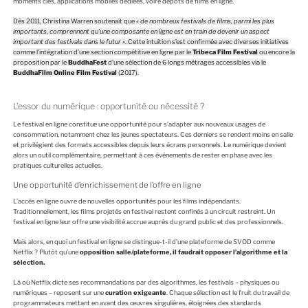
moments clés, applications mobiles dédiées, voire dépôts de films en ligne.
Dès 2011, Christina Warren soutenait que
« de nombreux festivals de films, parmi les plus
importants, comprennent qu’une composante en ligne est en train de devenir un aspect
important des festivals dans le futur »
. Cette intuition s’est confirmée avec diverses initiatives
comme l’intégration d’une section compétitive en ligne par le
Tribeca Film Festival
ou encore la
proposition par le
BuddhaFest
d’une sélection de 6 longs métrages accessibles via le
BuddhaFilm Online Film Festival
(2017).
L’essor du numérique : opportunité ou nécessité ?
Le festival en ligne constitue une opportunité pour s’adapter aux nouveaux usages de
consommation, notamment chez les jeunes spectateurs. Ces derniers se rendent moins en salle
et privilégient des formats accessibles depuis leurs écrans personnels. Le numérique devient
alors un outil complémentaire, permettant à ces événements de rester en phase avec les
pratiques culturelles actuelles.
Une opportunité d’enrichissement de l’offre en ligne
L’accès en ligne ouvre de nouvelles opportunités pour les films indépendants.
Traditionnellement, les films projetés en festival restent confinés à un circuit restreint. Un
festival en ligne leur offre une visibilité accrue auprès du grand public et des professionnels.
Mais alors, en quoi un festival en ligne se distingue-t-il d’une plateforme de SVOD comme
Netflix ? Plutôt qu’une
opposition salle/plateforme, il faudrait opposer l’algorithme et la
sélection.
Là où Netflix dicte ses recommandations par des algorithmes, les festivals – physiques ou
numériques – reposent sur une
curation exigeante
. Chaque sélection est le fruit du travail de
programmateurs mettant en avant des œuvres singulières, éloignées des standards