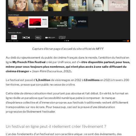
Capture d’écran page d’accueil du site officiel de MFFF
Au-delà du rajeunissement du public de cinéma français dans le monde, l’ambition du festival en
ligne
My French Film Festival
créé par UniFrance, est d’
« être disponible partout, pour tous,
même pour ceux toujours plus nombreux, qui n’ont plus accès à une salle diffusant du
cinéma étranger »
(Jean-Rémi Ducourioux, 2012)
.
Le festival est passé d’
1,3 million
de visionnages en 2012 à
13 millions
en 2021 à travers 200
territoires, preuve que son public ne cesse de croître.
Cette idée de démocratisation n’est pourtant pas absolue et fait débat. En vérité, le format en
ligne révèle un paradoxe que l’accessibilité numérique peine à compenser : le manque
d’expérience collective et d’immersion propres aux festivals traditionnels restent difficilement
transposables sur nos écrans. Pour beaucoup, ceci est la preuve d’une dénaturation
progressive de l’événement festivalier.
Un festival en ligne peut-il réellement créer l’événement ?
L’un des fondements d’un festival est son caractère unique : ce sont des événements, des