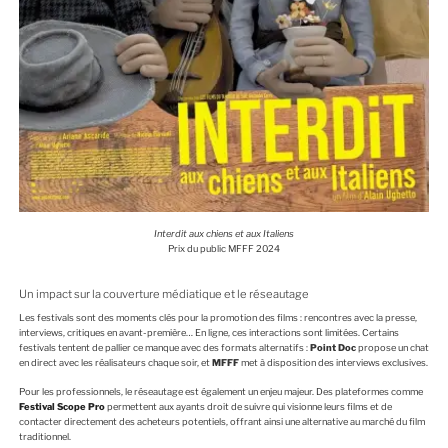
Interdit aux chiens et aux Italiens
Prix du public MFFF 2024
Un impact sur la couverture médiatique et le réseautage
Les festivals sont des moments clés pour la promotion des films : rencontres avec la presse,
interviews, critiques en avant-première… En ligne, ces interactions sont limitées. Certains
festivals tentent de pallier ce manque avec des formats alternatifs :
Point Doc
propose un chat
en direct avec les réalisateurs chaque soir, et
MFFF
met à disposition des interviews exclusives.
Pour les professionnels, le réseautage est également un enjeu majeur. Des plateformes comme
Festival Scope Pro
permettent aux ayants droit de suivre qui visionne leurs films et de
contacter directement des acheteurs potentiels, offrant ainsi une alternative au marché du film
traditionnel.