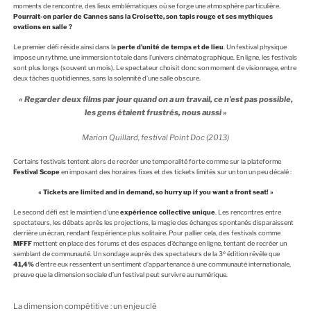
moments de rencontre, des lieux emblématiques où se forge une atmosphère particulière.
Pourrait-on parler de Cannes sans la Croisette, son tapis rouge et ses mythiques
ovations en salle ?
Le premier défi réside ainsi dans la
perte d’unité de temps et de lieu
. Un festival physique
impose un rythme, une immersion totale dans l’univers cinématographique. En ligne, les festivals
sont plus longs (souvent un mois). Le spectateur choisit donc son moment de visionnage, entre
deux tâches quotidiennes, sans la solennité d’une salle obscure.
« Regarder deux films par jour quand on a un travail, ce n’est pas possible,
les gens étaient frustrés, nous aussi »
Marion Quillard, festival Point Doc (2013)
Certains festivals tentent alors de recréer une temporalité forte comme sur la plateforme
Festival Scope
en imposant des horaires fixes et des tickets limités sur un ton un peu décalé :
« Tickets are limited and in demand, so hurry up if you want a front seat! »
Le second défi est le maintien d’une
expérience collective unique
. Les rencontres entre
spectateurs, les débats après les projections, la magie des échanges spontanés disparaissent
derrière un écran, rendant l’expérience plus solitaire. Pour pallier cela, des festivals comme
MFFF
mettent en place des forums et des espaces d’échange en ligne, tentant de recréer un
e
semblant de communauté. Un sondage auprès des spectateurs de la 3
édition révèle que
41,4%
d’entre eux ressentent un sentiment d’appartenance à une communauté internationale,
preuve que la dimension sociale d’un festival peut survivre au numérique.
La dimension compétitive : un enjeu clé