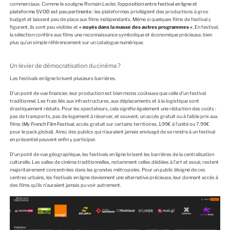
commerciaux. Comme le souligne Romain Lecler,
l’opposition entre festival en ligne et
plateforme SVOD est peu pertinente
: les plateformes privilégient des productions à gros
budget et laissent peu de place aux films indépendants. Même si quelques films de festival y
figurent, ils sont peu visibles et
« noyés dans la masse des autres programmes »
.
En festival,
la sélection confère aux films une reconnaissance symbolique et économique précieuse, bien
plus qu’un simple référencement sur un catalogue numérique.
Un levier de démocratisation du cinéma ?
Les festivals en ligne brisent plusieurs barrières.
D’un point de vue financier, leur production est bien moins coûteuse que celle d’un festival
traditionnel. Les frais liés aux infrastructures, aux déplacements et à la logistique sont
drastiquement réduits. Pour les spectateurs, cela signifie également une réduction des coûts :
pas de transports, pas de logement à réserver, et souvent, un accès gratuit ou à faible prix aux
films (
My French Film Festival
, accès gratuit sur certains territoires, 1,99€ à l’unité ou 7,99€
pour le pack global). Ainsi, des publics qui n’auraient jamais envisagé de se rendre à un festival
en présentiel peuvent enfin y participer.
D’un point de vue géographique, les festivals en ligne brisent les barrières de la centralisation
culturelle. Les salles de cinéma traditionnelles, notamment celles dédiées à l’art et essai, restent
majoritairement concentrées dans les grandes métropoles. Pour un public éloigné de ces
centres urbains, les festivals en ligne deviennent une alternative précieuse, leur donnant accès à
des films qu’ils n’auraient jamais pu voir autrement.