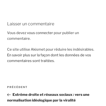
i
p
a
l
Laisser un commentaire
Vous devez
vous connecter
pour publier un
commentaire.
Ce site utilise Akismet pour réduire les indésirables.
En savoir plus sur la façon dont les données de vos
commentaires sont traitées
.
N
A
PRÉCÉDENT
a
r
Extrême droite et réseaux sociaux : vers une
v
t
normalisation idéologique par la viralité
i
i