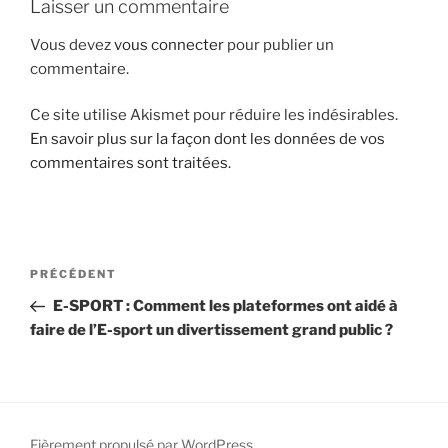
Laisser un commentaire
i
p
Vous devez
vous connecter
pour publier un
a
commentaire.
l
Ce site utilise Akismet pour réduire les indésirables.
En savoir plus sur la façon dont les données de vos
commentaires sont traitées
.
N
A
PRÉCÉDENT
a
r
E-SPORT : Comment les plateformes ont aidé à
v
t
faire de l’E-sport un divertissement grand public ?
i
i
g
c
l
a
e
t
p
Fièrement propulsé par WordPress