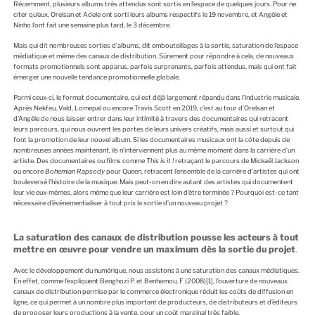
Récemment, plusieurs albums très attendus sont sortis en l’espace de quelques jours. Pour ne
citer qu’eux, Orelsan et Adele ont sorti leurs albums respectifs le 19 novembre, et Angèle et
Ninho l’ont fait une semaine plus tard, le 3 décembre.
Mais qui dit nombreuses sorties d’albums, dit embouteillages à la sortie, saturation de l’espace
médiatique et même des canaux de distribution. Sûrement pour répondre à cela, de nouveaux
formats promotionnels sont apparus, parfois surprenants, parfois attendus, mais qui ont fait
émerger une nouvelle tendance promotionnelle globale.
Parmi ceux-ci, le format documentaire, qui est déjà largement répandu dans l’industrie musicale.
Après Nekfeu, Vald, Lomepal ou encore Travis Scott en 2019, c’est au tour d’Orelsan et
d’Angèle de nous laisser entrer dans leur intimité à travers des documentaires qui retracent
leurs parcours, qui nous ouvrent les portes de leurs univers créatifs, mais aussi et surtout qui
font la promotion de leur nouvel album. Si les documentaires musicaux ont la côte depuis de
nombreuses années maintenant, ils n’interviennent plus au même moment dans la carrière d’un
artiste. Des documentaires ou films comme
This is it !
retraçant le parcours de Mickaël Jackson
ou encore
Bohemian Rapsody
pour Queen, retracent l’ensemble de la carrière d’artistes qui ont
bouleversé l’histoire de la musique. Mais peut-on en dire autant des artistes qui documentent
leur vie eux-mêmes, alors même que leur carrière est loin d’être terminée ? Pourquoi est-ce tant
nécessaire d’événementialiser à tout prix la sortie d’un nouveau projet ?
La saturation des canaux de distribution pousse les acteurs à tout
mettre en œuvre pour vendre un maximum dès la sortie du projet
.
Avec le développement du numérique, nous assistons à une saturation des canaux médiatiques.
En effet, comme l’expliquent Benghozi P. et Benhamou, F (2008)
[1]
, l’ouverture de nouveaux
canaux de distribution permise par le commerce électronique réduit les coûts de diffusion en
ligne, ce qui permet à un nombre plus important de producteurs, de distributeurs et d’éditeurs
de proposer leurs productions à la vente, pour un coût marginal très faible.