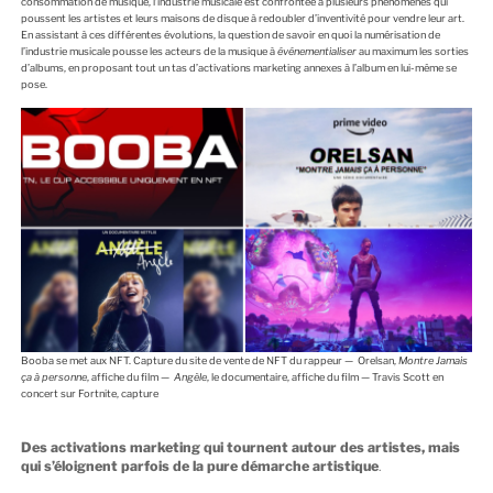
consommation de musique, l’industrie musicale est confrontée à plusieurs phénomènes qui
poussent les artistes et leurs maisons de disque à redoubler d’inventivité pour vendre leur art.
En assistant à ces différentes évolutions, la question de savoir en quoi la numérisation de
l’industrie musicale pousse les acteurs de la musique à
événementialiser
au maximum les sorties
d’albums, en proposant tout un tas d’activations marketing annexes à l’album en lui-même se
pose.
Booba se met aux NFT. Capture du site de vente de NFT du rappeur — Orelsan,
Montre Jamais
ça à personne
, affiche du film —
Angèle
, le documentaire, affiche du film — Travis Scott en
concert sur Fortnite, capture
Des activations marketing qui tournent autour des artistes, mais
qui s’éloignent parfois de la pure démarche artistique
.