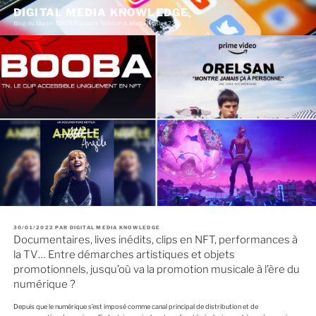
A
DIGITAL MEDIA KNOWLEDGE
l
Blog du Master SIREN Parcours Télécom & Média (Master 226)
l
e
r
a
u
c
o
n
t
e
n
u
p
r
i
n
c
i
p
a
P
30/01/2022
PAR
DIGITAL MEDIA KNOWLEDGE
U
Documentaires, lives inédits, clips en NFT, performances à
l
B
L
la TV… Entre démarches artistiques et objets
I
É
promotionnels, jusqu’où va la promotion musicale à l’ère du
L
numérique ?
E
Depuis que le numérique s’est imposé comme canal principal de distribution et de