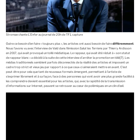
Stromae chante
L’Enfer
au journal de 20h de TF1, capture
Outre ce besoin d’en faire « toujours plus », les artistes ont aussi besoin de faire
différemment
.
Nous l’avons vu avec l’interview de Vald dans l’émission
Salut les Terriens
par Thierry Ardisson
en 2017, qui avait provoqué un tollé médiatique. Le rappeur, qui avait été réduit à « son statut
de rappeur blanc » a décidé à la suite de cette interview d’arrêter la promotion en télé
[7]
. Les
médias traditionnels semblent parfois déconnectés de la réalité des artistes et imposent un
cadre trop strict et vieux jeu par rapport à ce que ceux-ci aimeraient mettre en avant. C’est
peut-être pour cela que tant de nouveaux formats émergent, permettant à l’artiste de
s’exprimer librement et à sa façon, face à des personnes qui vont avoir une plus grande facilité à
les comprendre devient essentiel pour les artistes, qui, avec la rapidité de la transmission
d’informations sur Internet, peuvent se retrouver au cœur de polémiques en un clin d’œil.