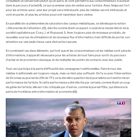
conseillant un certain bien plutôt qu’un autre, ils vont permettre aux consommateurs d’avancer
dans le parcours d’achat
[4]
, ce qui va amener plus de ventes pour l’artiste. Ainsi, l’enjeu est fort
pour les artistes aussi : plus leur projet sera intéressant, plus les médias seront intéressés et
vont en parler, et plus les artistes pourront maximiser leurs ventes.
En parallèle de ce phénomène de saturation des canaux médiatiques, se développe la notion
« d’économie de l’attention »
[5]
, décrite comme étant un aspect crucial de la modernité et de la
société capitaliste par Crary, J. et Ropussel, S. Avec toujours plus de nouveaux produits, de
nouvelles sources de stimulation et de nouveaux flux d’information, il est difficile de porter son
attention sur une seule chose, sans distraction aucune.
En combinant ces deux éléments, qui font que et les consommateurs et les médias sont saturés
d’informations, il apparaît nécessaire pour les artistes de tout faire pour sortir du parcours
d’achat et de promotion classique, et de multiplier les points de contacts avec leur public.
Tout ceci participe à la perte d’efficacité des campagnes traditionnelles. Faire le tour des
médias traditionnels est toujours requis, mais ce n’est plus suffisant. On l’a vu avec l’intervention
de Stromae au journal de 20h de TF1, où la dernière question de la journaliste se transforme en
performance de l’artiste. Si cette performance a été décrite par certains comme étant un coup
de génie de l’artiste, elle est très critiquée par d’autres, comme le journal l’Obs, qui dénonce la
perte de frontières entre information et promotion
[6]
.