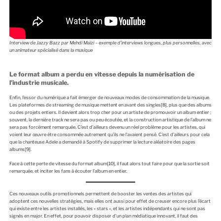
Interview de Jazzy Bazz par Mehdi Maïzi – exemple d’interviews longues, plus personnelles, avec
un animateur spécialisé dans la musique
Le format album a perdu en vitesse depuis la numérisation de
l’industrie musicale.
Enfin, l’essor du numérique a fait émerger de nouveaux modes de consommation de la musique.
Les plateformes de streaming de musique mettent en avant des singles
[8]
, plus que des albums
ou des projets entiers. Il devient alors trop cher pour un artiste de promouvoir un album entier ;
souvent, la dernière
track
ne sera pas ou peu écoutée, et la construction artistique de l’album ne
sera pas forcément remarquée. C’est d’ailleurs devenu un réel problème pour les artistes, qui
voient leur œuvre être consommée autrement qu’ils ne l’avaient pensé. C’est d’ailleurs pour cela
que la chanteuse Adele a demandé à Spotify de supprimer la lecture aléatoire des pages
albums
[9]
.
Face à cette perte de vitesse du format album
[10]
, il faut alors tout faire pour que la sortie soit
remarquée, et inciter les fans à écouter l’album en entier.
Ces nouveaux outils promotionnels permettent de booster les ventes des artistes qui
adoptent ces nouvelles stratégies, mais elles ont aussi pour effet de creuser encore plus l’écart
qui existe entre les artistes installés, les « stars », et les artistes indépendants qui ne sont pas
signés en major. En effet, pour pouvoir disposer d’un plan médiatique innovant, il faut des