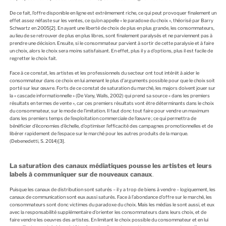
De ce fait, l’offre disponible en ligne est extrêmement riche, ce qui peut provoquer finalement un
effet assez néfaste sur les ventes, ce qu’on appelle « le paradoxe du choix », théorisé par Barry
Schwartz en 2005
[2]
. En ayant une liberté de choix de plus en plus grande, les consommateurs,
au lieu de se retrouver de plus en plus libres, sont finalement paralysés et ne parviennent pas à
prendre une décision. Ensuite, si le consommateur parvient à sortir de cette paralysie et à faire
un choix, alors le choix sera moins satisfaisant. En effet, plus il y a d’options, plus il est facile de
regretter le choix fait.
Face à ce constat, les artistes et les professionnels du secteur ont tout intérêt à aider le
consommateur dans ce choix en lui amenant le plus d’arguments possible pour que le choix soit
porté sur leur œuvre. Forts de ce constat de saturation du marché, les majors doivent jouer sur
la « cascade informationnelle » (De Vany, Walls, 2002) qui prend sa source « dans les premiers
résultats en termes de vente », car ces premiers résultats vont être déterminants dans le choix
du consommateur, sur le mode de l’imitation. Il faut donc tout faire pour vendre un maximum
dans les premiers temps de l’exploitation commerciale de l’œuvre ; ce qui permettra de
bénéficier d’économies d’échelle, d’optimiser l’efficacité des campagnes promotionnelles et de
libérer rapidement de l’espace sur le marché pour les autres produits de la marque.
(Debenedetti, S. 2014)
[3]
.
La saturation des canaux médiatiques pousse les artistes et leurs
labels à communiquer sur de nouveaux canaux
.
Puisque les canaux de distribution sont saturés – il y a trop de biens à vendre – logiquement, les
canaux de communication sont eux aussi saturés. Face à l’abondance d’offre sur le marché, les
consommateurs sont donc victimes du paradoxe du choix. Mais les médias le sont aussi, et eux
avec la responsabilité supplémentaire d’orienter les consommateurs dans leurs choix, et de
faire vendre les oeuvres des artistes. En limitant le choix possible du consommateur et en lui