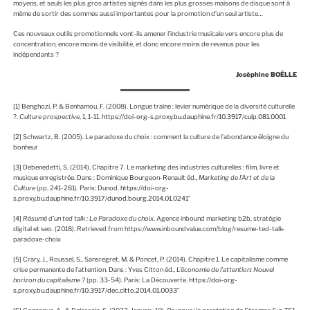
moyens, et seuls les plus gros artistes signés dans les plus grosses maisons de disque sont à
même de sortir des sommes aussi importantes pour la promotion d’un seul artiste…
Ces nouveaux outils promotionnels vont-ils amener l’industrie musicale vers encore plus de
concentration, encore moins de visibilité, et donc encore moins de revenus pour les
indépendants ?
Joséphine BOËLLE
[1]
Benghozi, P. & Benhamou, F. (2008). Longue traîne : levier numérique de la diversité culturelle
?.
Culture prospective
, 1, 1-11.
https://doi-org-s.proxy.bu.dauphine.fr/10.3917/culp.081.0001
[2]
Schwartz, B. (2005). Le paradoxe du choix : comment la culture de l’abondance éloigne du
bonheur
[3]
Debenedetti, S. (2014). Chapitre 7. Le marketing des industries culturelles : film, livre et
musique enregistrée. Dans : Dominique Bourgeon-Renault éd.,
Marketing de l’Art et de la
Culture
(pp. 241-281). Paris: Dunod.
https://doi-org-
s.proxy.bu.dauphine.fr/10.3917/dunod.bourg.2014.01.0241″
[4]
Résumé d’un ted talk : Le Paradoxe du choix
. Agence inbound marketing b2b, stratégie
digital et seo. (2018). Retrieved from https://www.inboundvalue.com/blog/resume-ted-talk-
paradoxe-choix
[5] Crary, J., Roussel, S., Sansregret, M. & Poncet, P. (2014). Chapitre 1. Le capitalisme comme
crise permanente de l’attention. Dans : Yves Citton éd.,
L’économie de l’attention: Nouvel
horizon du capitalisme ?
(pp. 33-54). Paris: La Découverte.
https://doi-org-
s.proxy.bu.dauphine.fr/10.3917/dec.citto.2014.01.0033″