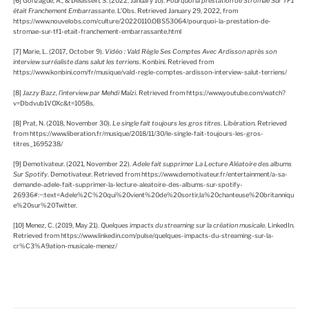
[6]
Gonzague, A., & Delassein, S. (2022, January 10).
Pourquoi la prestation de Stromae Sur TF1
était Franchement Embarrassante
. L’Obs. Retrieved January 29, 2022, from
https://www.nouvelobs.com/culture/20220110.OBS53064/pourquoi-la-prestation-de-
stromae-sur-tf1-etait-franchement-embarrassante.html
[7]
Marie, L. (2017, October 9).
Vidéo : Vald Règle Ses Comptes Avec Ardisson après son
interview surréaliste dans salut les terriens
. Konbini. Retrieved from
https://www.konbini.com/fr/musique/vald-regle-comptes-ardisson-interview-salut-terriens/
[8]
Jazzy Bazz, l’interview par Mehdi Maïzi
. Retrieved from https://www.youtube.com/watch?
v=Dbdvub1VOXc&t=1058s.
[8]
Prat, N. (2018, November 30).
Le single fait toujours les gros titres
. Libération. Retrieved
from https://www.liberation.fr/musique/2018/11/30/le-single-fait-toujours-les-gros-
titres_1695238/
[9]
Demotivateur. (2021, November 22).
Adele fait supprimer La Lecture Aléatoire des albums
Sur Spotify
. Demotivateur. Retrieved from https://www.demotivateur.fr/entertainment/a-sa-
demande-adele-fait-supprimer-la-lecture-aleatoire-des-albums-sur-spotify-
26936#:~:text=Adele%2C%20qui%20vient%20de%20sortir,la%20chanteuse%20britanniqu
e%20sur%20Twitter.
[10]
Menez, C. (2019, May 21).
Quelques impacts du streaming sur la création musicale
. LinkedIn.
Retrieved from https://www.linkedin.com/pulse/quelques-impacts-du-streaming-sur-la-
cr%C3%A9ation-musicale-menez/