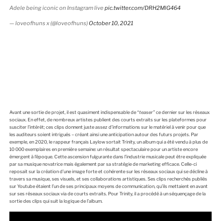
Adele being iconic on Instagram live
pic.twitter.com/DRH2MlG464
— loveofhuns x (@loveofhuns)
October 10, 2021
Avant une sortie de projet, il est quasiment indispensable de “
teaser”
ce dernier sur les réseaux
sociaux. En effet, de nombreux artistes publient des courts extraits sur les plateformes pour
susciter l’intérêt; ces clips donnent juste assez d’informations sur le matériel à venir pour que
les auditeurs soient intrigués – créant ainsi une anticipation autour des futurs projets. Par
exemple, en 2020, le rappeur français Laylow sortait Trinity, un album qui a été vendu à plus de
10 000 exemplaires en première semaine: un résultat spectaculaire pour un artiste encore
émergent à l’époque. Cette ascension fulgurante dans l’industrie musicale peut être expliquée
par sa musique novatrice mais également par sa stratégie de marketing efficace. Celle-ci
reposait sur la création d’une image forte et cohérente sur les réseaux sociaux qui se décline à
travers sa musique, ses visuels, et ses collaborations artistiques. Ses clips recherchés publiés
sur Youtube étaient l’un de ses principaux moyens de communication, qu’ils mettaient en avant
sur ses réseaux sociaux via de courts extraits. Pour Trinity, il a procédé à un séquençage de la
sortie des clips qui suit la logique de l’album.