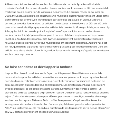
É
L
À l’ère du numérique, les médias sociaux font désormais partie intégrante de l’industrie
E
musicale. Ce n’est plus un secret que les réseaux sociaux sont devenues un élément essentiel du
marketing pour la promotion de la musique des artistes. Le premier réseau social lancé en
2003, MySpace, a d’ailleurs été construit sur la musique: de nombreux artistes ont utilisé cette
plateforme pour promouvoir leur musique, partager des clips audio et vidéo, ou pour se
connecter avec des fans et d’autres artistes. Le réseau est même devenu un élément clé de la
promotion musicale à l’époque, avec des artistes tels que Arctic Monkeys, Adele, ou encore Lily
Allen, qui ont été découverts grâce à la plateforme.Cependant, à mesure que les réseaux
sociaux ont évolué, MySpace a été supplanté par des plateformes plus modernes, comme
Facebook, Youtube, Instagram ou bien Twitter, qui permettent aux artistes d’atteindre de
nouveaux publics et promouvoir leur musique plus efficacement que jamais. Aujourd’hui, c’est
TikTok, qui reprend la place de l’outil de marketing puissant pour l’industrie musicale. Dans cet
article, nous allons ainsi explorer la façon dont le secteur de la musique s’appuie sur les réseaux
sociaux pour la promotion.
Se faire connaître et développer la
fanbase
La première chose à considérer est la façon dont ils peuvent être utilisés comme outil de
communication pour les artistes. Les médias sociaux leur permettent de partager leur travail
avec des fans potentiels en temps réel: ils peuvent obtenir un retour immédiat de la part de
ceux qui écoutent ou regardent leur contenu en ligne. Les artistes nouent ainsi des relations
avec les auditeurs, ce qui peut se traduire par une augmentation des ventes à terme – un
élément clé de toute campagne de promotion réussie. De nombreuses fonctionnalités existent
aujourd’hui sur les réseaux sociaux pour développer une communauté, comme les streamings
en direct sur Instagram, Tiktok ou Twitch, où les fans peuvent s’impliquer directement en
interagissant via des fonctions de chat. Par exemple, Adele a organisé son tout premier live
“Q&A” sur Instagram, ou elle répond aux questions de ses fans pour la sortie de son album “30”
en 2021: certains extraits font encore du bruit aujourd’hui!