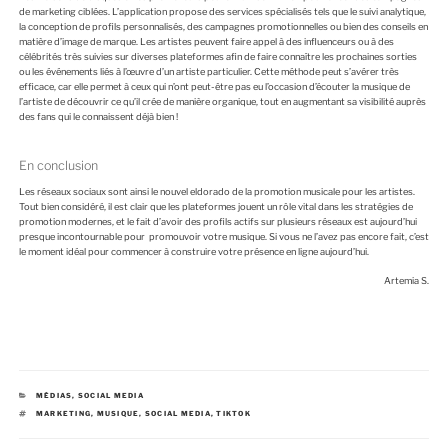
de marketing ciblées. L’application propose des services spécialisés tels que le suivi analytique,
la conception de profils personnalisés, des campagnes promotionnelles ou bien des conseils en
matière d’image de marque. Les artistes peuvent faire appel à des influenceurs ou à des
célébrités très suivies sur diverses plateformes afin de faire connaître les prochaines sorties
ou les événements liés à l’œuvre d’un artiste particulier. Cette méthode peut s’avérer très
efficace, car elle permet à ceux qui n’ont peut-être pas eu l’occasion d’écouter la musique de
l’artiste de découvrir ce qu’il crée de manière organique, tout en augmentant sa visibilité auprès
des fans qui le connaissent déjà bien !
En conclusion
Les réseaux sociaux sont ainsi le nouvel eldorado de la promotion musicale pour les artistes.
Tout bien considéré, il est clair que les plateformes jouent un rôle vital dans les stratégies de
promotion modernes, et le fait d’avoir des profils actifs sur plusieurs réseaux est aujourd’hui
presque incontournable pour promouvoir votre musique. Si vous ne l’avez pas encore fait, c’est
le moment idéal pour commencer à construire votre présence en ligne aujourd’hui.
Artemia S.
C
MÉDIAS
,
SOCIAL MEDIA
A
É
MARKETING
,
MUSIQUE
,
SOCIAL MEDIA
,
TIKTOK
T
T
É
I
G
Q