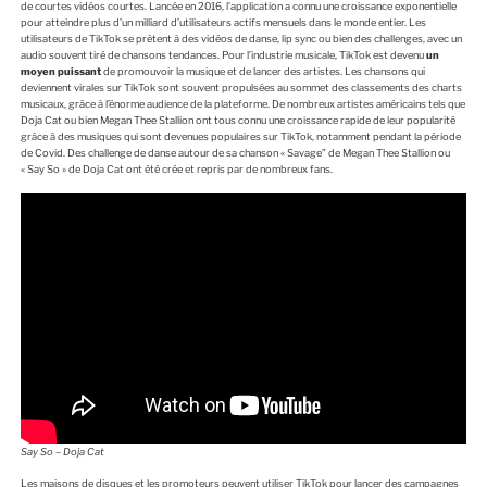
de courtes vidéos courtes. Lancée en 2016, l’application a connu une croissance exponentielle
pour atteindre plus d’un milliard d’utilisateurs actifs mensuels dans le monde entier. Les
utilisateurs de TikTok se prêtent à des vidéos de danse, lip sync ou bien des challenges, avec un
audio souvent tiré de chansons tendances. Pour l’industrie musicale, TikTok est devenu
un
moyen puissant
de promouvoir la musique et de lancer des artistes. Les chansons qui
deviennent virales sur TikTok sont souvent propulsées au sommet des classements des charts
musicaux, grâce à l’énorme audience de la plateforme. De nombreux artistes américains tels que
Doja Cat ou bien Megan Thee Stallion ont tous connu une croissance rapide de leur popularité
grâce à des musiques qui sont devenues populaires sur TikTok, notamment pendant la période
de Covid. Des challenge de danse autour de sa chanson « Savage” de Megan Thee Stallion ou
« Say So » de Doja Cat ont été crée et repris par de nombreux fans.
Say So – Doja Cat
Les maisons de disques et les promoteurs peuvent utiliser TikTok pour lancer des campagnes