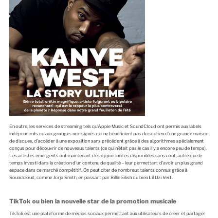
En outre, les services de streaming tels qu’Apple Music et SoundCloud ont permis aux labels
indépendants ou aux groupes non signés qui ne bénéficient pas du soutien d’une grande maison
de disques, d’accéder à une exposition sans précédent grâce à des algorithmes spécialement
conçus pour découvrir de nouveaux talents (ce qui n’était pas le cas il y a encore peu de temps).
Les artistes émergents ont maintenant des opportunités disponibles sans coût, autre que le
temps investi dans la création d’un contenu de qualité – leur permettant d’avoir un plus grand
espace dans ce marché compétitif. On peut citer de nombreux talents connus grâce à
Soundcloud, comme Jorja Smith, en passant par Billie Eilish ou bien Lil Uzi Vert.
TikTok ou bien la nouvelle star de la promotion musicale
TikTok est une plateforme de médias sociaux permettant aux utilisateurs de créer et partager