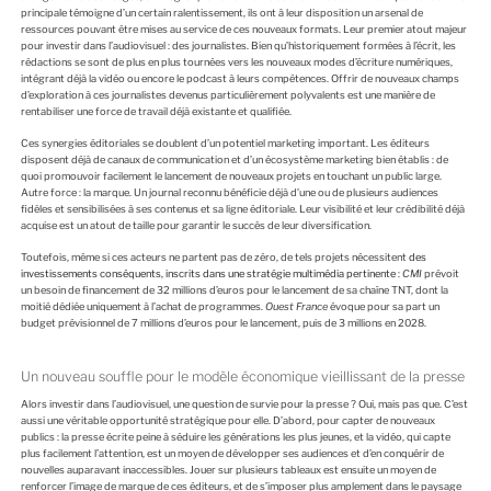
principale témoigne d’un certain ralentissement, ils ont à leur disposition un arsenal de
ressources pouvant être mises au service de ces nouveaux formats. Leur premier atout majeur
pour investir dans l’audiovisuel : des journalistes. Bien qu’historiquement formées à l’écrit, les
rédactions se sont de plus en plus tournées vers les nouveaux modes d’écriture numériques,
intégrant déjà la vidéo ou encore le podcast à leurs compétences. Offrir de nouveaux champs
d’exploration à ces journalistes devenus particulièrement polyvalents est une manière de
rentabiliser une force de travail déjà existante et qualifiée.
Ces synergies éditoriales se doublent d’un potentiel marketing important. Les éditeurs
disposent déjà de canaux de communication et d’un écosystème marketing bien établis : de
quoi promouvoir facilement le lancement de nouveaux projets en touchant un public large.
Autre force : la marque. Un journal reconnu bénéficie déjà d’une ou de plusieurs audiences
fidèles et sensibilisées à ses contenus et sa ligne éditoriale. Leur visibilité et leur crédibilité déjà
acquise est un atout de taille pour garantir le succès de leur diversification.
Toutefois, même si ces acteurs ne partent pas de zéro, de tels projets nécessitent
des
investissements conséquents, inscrits dans une stratégie multimédia pertinente
:
CMI
prévoit
un besoin de financement de 32 millions d’euros pour le lancement de sa chaîne TNT, dont la
moitié dédiée uniquement à l’achat de programmes.
Ouest France
évoque pour sa part un
budget prévisionnel de 7 millions d’euros pour le lancement, puis de 3 millions en 2028.
Un nouveau souffle pour le modèle économique vieillissant de la presse
Alors investir dans l’audiovisuel, une question de survie pour la presse ? Oui, mais pas que. C’est
aussi une véritable opportunité stratégique pour elle. D’abord, pour capter de nouveaux
publics : la presse écrite peine à séduire les générations les plus jeunes, et la vidéo, qui capte
plus facilement l’attention, est un moyen de développer ses audiences et d’en conquérir de
nouvelles auparavant inaccessibles. Jouer sur plusieurs tableaux est ensuite un moyen de
renforcer l’image de marque de ces éditeurs, et de s’imposer plus amplement dans le paysage