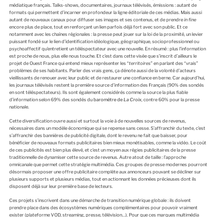
médiatique français. Talks-shows, documentaires, journaux télévisés, émissions : autant de
formats qui permettent d’incarner en profondeur la ligne éditoriale de ces médias. Mais aussi
autant de nouveaux canaux pour diffuser ses images et ses contenus, et de prendre
in fine
encore plus de place, tout en renforçant un lien parfois déjà fort avec son public. Et ce
notamment avec les chaînes régionales : la presse peut jouer sur la loi de la proximité, un levier
puissant fondé sur le lien d’identification idéologique, géographique, socioprofessionnel ou
psychoaffectif qu’entretient un téléspectateur avec une nouvelle. En résumé : plus l’information
est proche de nous, plus elle nous touche. Et c’est dans cette visée que s’inscrit d’ailleurs le
projet de Ouest France qui entend mieux représenter les “
territoires
” en parlant des “
vrais
”
problèmes de ses habitants. Parler des vrais gens, ça dénote aussi de la volonté d’acteurs
vieillissants de renouer avec leur public et de restaurer une confiance en berne. Car aujourd’hui,
les journaux télévisés restent la première source d’information des Français (90% des sondés
en sont téléspectateurs). Ils sont également considérés comme la source la plus fiable
d’information selon 69% des sondés du
baromètre de
La Croix
, contre 60% pour la presse
nationale.
Cette diversification ouvre aussi et surtout la voie à de nouvelles sources de revenus,
nécessaires dans un modèle économique qui se repense sans cesse. S’affranchir du texte, c’est
s’affranchir des bannières de publicité digitale, dont le revenu ne fait que baisser, pour
bénéficier de nouveaux formats publicitaires bien mieux monétisables, comme la vidéo. Le coût
de ces publicités est bien plus élevé, et c’est un moyen aux régies publicitaires de la presse
traditionnelle de dynamiser cette source de revenus. Autre atout de taille : l’approche
omnicanale que permet cette stratégie multimédia. Ces groupes de presse modernes pourront
désormais proposer une offre publicitaire complète aux annonceurs pouvant se décliner sur
plusieurs supports et plusieurs médias, tout en actionnant les données précieuses dont ils
disposent déjà sur leur première base de lecteurs.
Ces projets s’inscrivent dans une démarche de transition numérique globale : ils doivent
prendre place dans des écosystèmes numériques complémentaires pour pouvoir vraiment
exister (plateforme VOD, streaming, presse, télévision…). Pour que ces marques multimédia