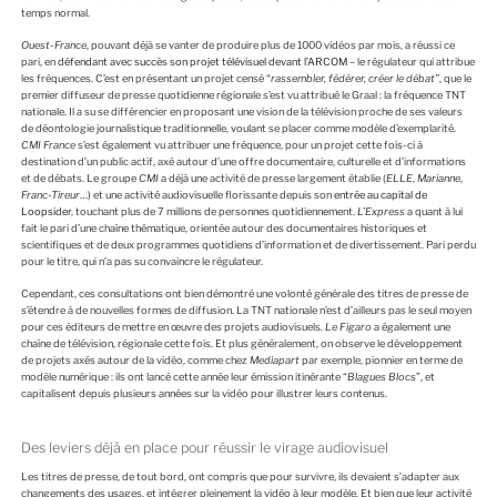
temps normal.
Ouest-France
, pouvant déjà se vanter de produire plus de 1000 vidéos par mois, a réussi ce
pari, en
défendant avec succès son projet télévisuel devant l’ARCOM
– le régulateur qui attribue
les fréquences. C’est en présentant un projet censé “
rassembler, fédérer, créer le débat”
, que le
premier diffuseur de presse quotidienne régionale s’est vu attribué le Graal : la fréquence TNT
nationale. Il a su se différencier en proposant une vision de la télévision proche de ses valeurs
de déontologie journalistique traditionnelle, voulant se placer comme modèle d’exemplarité.
CMI France
s’est également vu attribuer une fréquence, pour un projet cette fois-ci à
destination d’un public actif, axé autour d’une offre documentaire, culturelle et d’informations
et de débats. Le groupe
CMI
a déjà une activité de presse largement établie (
ELLE
,
Marianne
,
Franc-Tireur
…) et une activité audiovisuelle florissante depuis son
entrée au capital de
Loopsider
, touchant plus de 7 millions de personnes quotidiennement.
L’Express
a quant à lui
fait le pari d’une chaîne thématique, orientée autour des documentaires historiques et
scientifiques et de deux programmes quotidiens d’information et de divertissement. Pari perdu
pour le titre, qui n’a pas su convaincre le régulateur.
Cependant, ces consultations ont bien démontré une volonté générale des titres de presse de
s’étendre à de nouvelles formes de diffusion. La TNT nationale n’est d’ailleurs pas le seul moyen
pour ces éditeurs de mettre en œuvre des projets audiovisuels.
Le Figaro
a également une
chaîne de télévision, régionale cette fois. Et plus généralement, on observe le développement
de projets axés autour de la vidéo, comme chez
Mediapart
par exemple, pionnier en terme de
modèle numérique : ils ont lancé cette année leur émission itinérante “
Blagues Blocs
”, et
capitalisent depuis plusieurs années sur la vidéo pour illustrer leurs contenus.
Des leviers déjà en place pour réussir le virage audiovisuel
Les titres de presse, de tout bord, ont compris que pour survivre, ils devaient s’adapter aux
changements des usages, et intégrer pleinement la vidéo à leur modèle. Et bien que leur activité