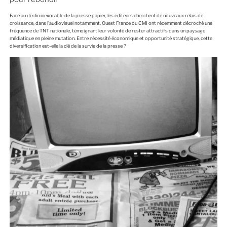
I
É
L
Face au déclin inexorable de la presse papier, les éditeurs cherchent de nouveaux relais de
E
croissance, dans l’audiovisuel notamment. Ouest France ou CMI ont récemment décroché une
fréquence de TNT nationale, témoignant leur volonté de rester attractifs dans un paysage
médiatique en pleine mutation. Entre nécessité économique et opportunité stratégique, cette
diversification est-elle la clé de la survie de la presse ?