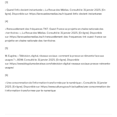
[3]
« Quand l’info devient instantanée », La Revue des Médias. Consulté le: 31 janvier 2025. [En
ligne]. Disponible sur:
https://larevuedesmedias.ina.fr/quand-linfo-devient-instantanee
[4]
« Renouvellement des fréquences TNT : Ouest France se projette en chaîne nationale des
« territoires » », La Revue des Médias. Consulté le: 31 janvier 2025. [En ligne]. Disponible
sur:
https://larevuedesmedias.ina.fr/renouvellement-des-frequences-tnt-ouest-france-se-
projette-en-chaine-nationale-des-territoires
[5]
M. Eugène, « Télévision, digital, réseaux sociaux : comment la presse se réinvente face aux
usages ? », BDM. Consulté le: 31 janvier 2025. [En ligne]. Disponible
sur:
https://www.blogdumoderateur.com/television-digital-reseaux-sociaux-presse-reinvente-
usages/
[6]
« Une consommation de l’information transformée par le numérique ». Consulté le: 31 janvier
2025. [En ligne]. Disponible sur:
https://www.culture.gouv.fr/actualites/une-consommation-de-
l-information-transformee-par-le-numerique