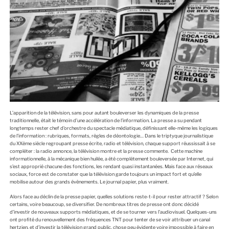
L’apparition de la télévision, sans pour autant bouleverser les dynamiques de la presse
traditionnelle, était le témoin d’une accélération de l’information. La presse a su pendant
longtemps rester chef d’orchestre du spectacle médiatique, définissant elle-même les logiques
de l’information : rubriques, formats, règles de déontologie… Dans le triptyque journalistique
du XXème siècle regroupant presse écrite, radio et télévision, chaque support réussissait à se
compléter : la radio annonce, la télévision montre et la presse commente. Cette machine
informationnelle, à la mécanique bien huilée, a été complètement bouleversée par Internet, qui
s’est approprié chacune des fonctions, les rendant quasi instantanées. Mais face aux réseaux
sociaux, force est de constater que la télévision garde toujours un impact fort et qu’elle
mobilise autour des grands évènements. Le journal papier, plus vraiment.
Alors face au déclin de la presse papier, quelles solutions reste-t-il pour rester attractif ? Selon
certains, voire beaucoup, se diversifier. De nombreux titres de presse ont donc décidé
d’investir de nouveaux supports médiatiques, et de se tourner vers l’audiovisuel. Quelques-uns
ont profité du renouvellement des fréquences TNT pour tenter de se voir attribuer un canal
hertzien, et d’investir la télévision grand public, chose peu évidente voire impossible à faire en