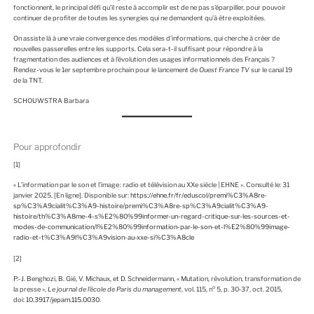
fonctionnent, le principal défi qu’il reste à accomplir est de ne pas s’éparpiller, pour pouvoir
continuer de profiter de toutes les synergies qui ne demandent qu’à être exploitées.
On assiste là à une vraie convergence des modèles d’informations, qui cherche à créer de
nouvelles passerelles entre les supports. Cela sera-t-il suffisant pour répondre à la
fragmentation des audiences et à l’évolution des usages informationnels des Français ?
Rendez-vous le 1er septembre prochain pour le lancement de
Ouest France TV
sur le canal 19
de la TNT.
SCHOUWSTRA Barbara
Pour approfondir
[1]
« L’information par le son et l’image : radio et télévision au XXe siècle | EHNE ». Consulté le: 31
janvier 2025. [En ligne]. Disponible sur:
https://ehne.fr/fr/eduscol/premi%C3%A8re-
sp%C3%A9cialit%C3%A9-histoire/premi%C3%A8re-sp%C3%A9cialit%C3%A9-
histoire/th%C3%A8me-4-s%E2%80%99informer-un-regard-critique-sur-les-sources-et-
modes-de-communication/l%E2%80%99information-par-le-son-et-l%E2%80%99image-
radio-et-t%C3%A9l%C3%A9vision-au-xxe-si%C3%A8cle
[2]
P.-J. Benghozi, B. Gié, V. Michaux, et D. Schneidermann, « Mutation, révolution, transformation de
o
la presse »,
Le journal de l’école de Paris du management
, vol. 115, n
5, p. 30‑37, oct. 2015,
doi:
10.3917/jepam.115.0030
.