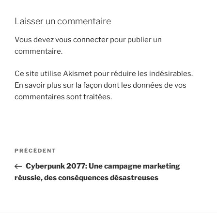
i
Laisser un commentaire
p
a
Vous devez
vous connecter
pour publier un
l
commentaire.
Ce site utilise Akismet pour réduire les indésirables.
En savoir plus sur la façon dont les données de vos
commentaires sont traitées
.
N
A
PRÉCÉDENT
a
r
Cyberpunk 2077: Une campagne marketing
v
t
réussie, des conséquences désastreuses
i
i
g
c
l
a