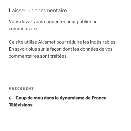
i
Laisser un commentaire
p
a
Vous devez
vous connecter
pour publier un
l
commentaire.
Ce site utilise Akismet pour réduire les indésirables.
En savoir plus sur la façon dont les données de vos
commentaires sont traitées
.
N
A
PRÉCÉDENT
a
r
Coup de mou dans le dynamisme de France
v
t
Télévisions
i
i
g
c
l
a