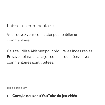
i
p
a
l
Laisser un commentaire
Vous devez
vous connecter
pour publier un
commentaire.
Ce site utilise Akismet pour réduire les indésirables.
En savoir plus sur la façon dont les données de vos
commentaires sont traitées
.
N
A
PRÉCÉDENT
a
r
Core, le nouveau YouTube du jeu vidéo
v
t