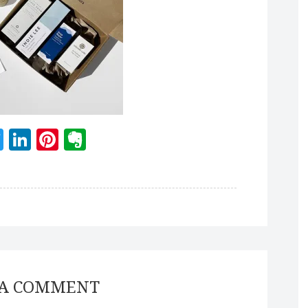
acebook
Twitter
LinkedIn
Pinterest
Evernote
 A COMMENT