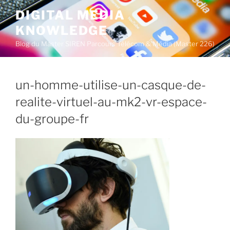
A
DIGITAL MEDIA
l
KNOWLEDGE
l
e
Blog du Master SIREN Parcours Télécom & Média (Master 226)
r
a
u
un-homme-utilise-un-casque-de-
c
realite-virtuel-au-mk2-vr-espace-
o
du-groupe-fr
n
t
e
n
u
p
r
i
n
c