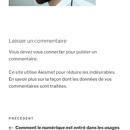
i
p
a
l
Laisser un commentaire
Vous devez
vous connecter
pour publier un
commentaire.
Ce site utilise Akismet pour réduire les indésirables.
En savoir plus sur la façon dont les données de vos
commentaires sont traitées
.
N
A
PRÉCÉDENT
a
r
Comment le numérique est entré dans les usages