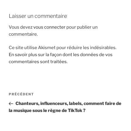
i
p
Laisser un commentaire
a
l
Vous devez
vous connecter
pour publier un
commentaire.
Ce site utilise Akismet pour réduire les indésirables.
En savoir plus sur la façon dont les données de vos
commentaires sont traitées
.
N
A
PRÉCÉDENT
a
r
Chanteurs, influenceurs, labels, comment faire de
v
t
la musique sous le règne de TikTok ?
i
i
g
c
l