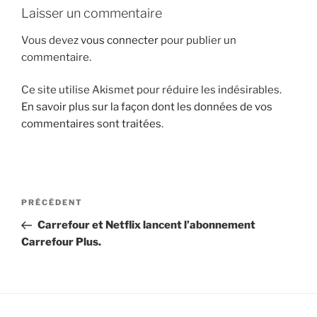
Laisser un commentaire
i
p
Vous devez
vous connecter
pour publier un
a
commentaire.
l
Ce site utilise Akismet pour réduire les indésirables.
En savoir plus sur la façon dont les données de vos
commentaires sont traitées
.
N
A
PRÉCÉDENT
a
r
Carrefour et Netflix lancent l’abonnement
v
t
Carrefour Plus.
i
i
g
c
l
a
e
t