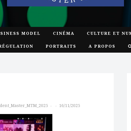
USINESS MODEL
CINÉMA
CULTURE ET NU
RÉGULATION
PORTRAITS
A PROPOS
udent_Master_MTM_2025
16/11/2025