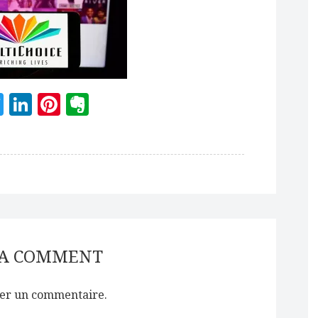
acebook
Twitter
LinkedIn
Pinterest
Evernote
 A COMMENT
er un commentaire.