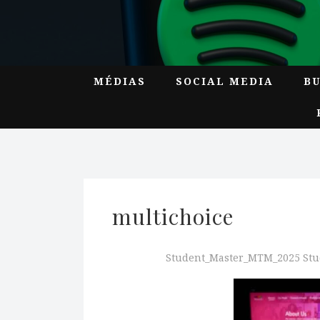
MÉDIAS
SOCIAL MEDIA
B
multichoice
Student_Master_MTM_2025 St