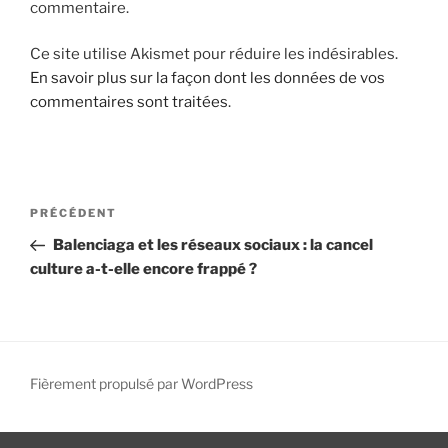
commentaire.
i
p
Ce site utilise Akismet pour réduire les indésirables.
a
En savoir plus sur la façon dont les données de vos
l
commentaires sont traitées
.
N
A
PRÉCÉDENT
a
r
Balenciaga et les réseaux sociaux : la cancel
v
t
culture a-t-elle encore frappé ?
i
i
g
c
l
a
e
t
p
Fièrement propulsé par WordPress
i
r
o
é