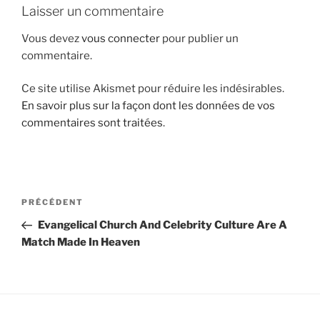
Laisser un commentaire
i
p
Vous devez
vous connecter
pour publier un
a
commentaire.
l
Ce site utilise Akismet pour réduire les indésirables.
En savoir plus sur la façon dont les données de vos
commentaires sont traitées
.
N
A
PRÉCÉDENT
a
r
Evangelical Church And Celebrity Culture Are A
v
t
Match Made In Heaven
i
i
g
c
l
a
e
t