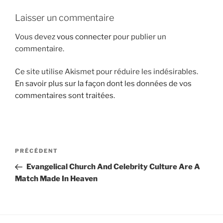
i
Laisser un commentaire
p
a
Vous devez
vous connecter
pour publier un
l
commentaire.
Ce site utilise Akismet pour réduire les indésirables.
En savoir plus sur la façon dont les données de vos
commentaires sont traitées
.
N
A
PRÉCÉDENT
a
r
Evangelical Church And Celebrity Culture Are A
v
t
Match Made In Heaven
i
i
g
c
l
a