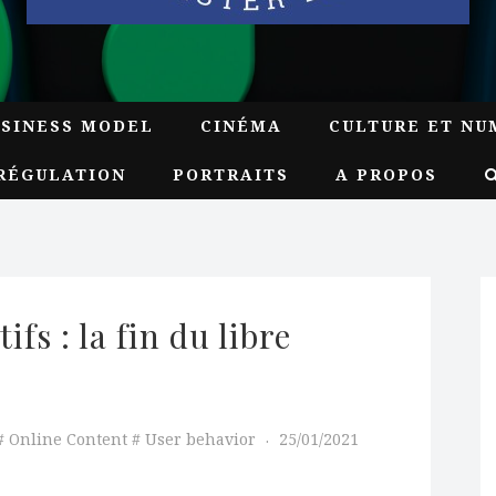
USINESS MODEL
CINÉMA
CULTURE ET NU
RÉGULATION
PORTRAITS
A PROPOS
fs : la fin du libre 
Online Content
User behavior
25/01/2021