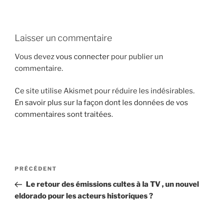
i
p
a
Laisser un commentaire
l
Vous devez
vous connecter
pour publier un
commentaire.
Ce site utilise Akismet pour réduire les indésirables.
En savoir plus sur la façon dont les données de vos
commentaires sont traitées
.
N
A
PRÉCÉDENT
a
r
Le retour des émissions cultes à la TV , un nouvel
v
t
eldorado pour les acteurs historiques ?
i
i
g
c