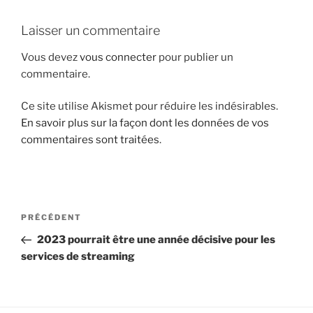
i
Laisser un commentaire
p
a
Vous devez
vous connecter
pour publier un
l
commentaire.
Ce site utilise Akismet pour réduire les indésirables.
En savoir plus sur la façon dont les données de vos
commentaires sont traitées
.
N
A
PRÉCÉDENT
a
r
2023 pourrait être une année décisive pour les
v
t
services de streaming
i
i
g
c
l
a