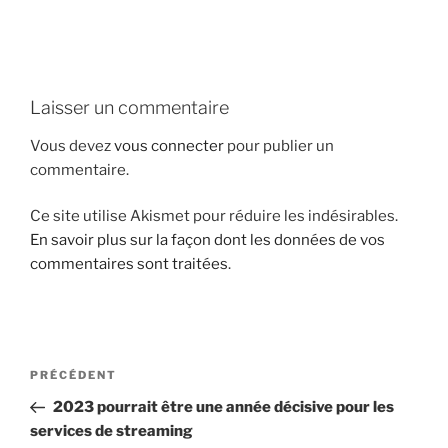
i
p
a
l
Laisser un commentaire
Vous devez
vous connecter
pour publier un
commentaire.
Ce site utilise Akismet pour réduire les indésirables.
En savoir plus sur la façon dont les données de vos
commentaires sont traitées
.
N
A
PRÉCÉDENT
a
r
2023 pourrait être une année décisive pour les
v
t
services de streaming