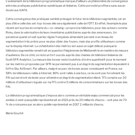
L’avènement de la télévision programmatique marque d’ailleurs un phénomène de convergence
entre les pratiques publicitaires numériques et linéaires. Cette porosité profitera sans aucun
doute aux GAFA.
Cette convergence des pratiques semble présager le futur de la télévision segmentée, car en
plus d’être celle des set-top-boxes elle sera également celle de l’OTT. En effet, l’exemple le plus
récent est la prise en compte du « co-viewing » propre à la télévision, pour des acteurs comme
Roku, dans la valorisation de leurs inventaires publicitaires auprès des annonceurs. Un
paradoxe quand on sait que les régies françaises aimeraient parvenir à un niveau de
segmentation très précis pour ne plus cibler des foyers, mais des profils utilisateurs comme
sur le display internet. La cohabitation des metrics est aussi un sujet délicat puisque la
télévision segmentée remettrait en question l’hégémonie de Médiamétrie en matière de mesure
d’audience. De ce côté, on note un fort succès auprès des chaines de télévision linéaires de
l’outil SFR Analytics. La mesure des boxes reste toutefois d’ordre quantitatif pour le moment
car les metrics proposées par SFR ne parviennent pas à un degré de segmentation équivalent à
l’offre Sky AdSmart. Par ailleurs, malgré un parc de boxes assez conséquent en France, sur
58% de téléviseurs reliés à Internet, 80% sont reliés à une box, ce ne sont pas forcément les
FAI qui serviront de levier pour atteindre un degré de segmentation élevé. TF1 compte sur 20
millions d’utilisateurs logués sur myTF1 contre 5 millions de consommateurs sur les boxes des
FAI.
La télévision programmatique s’impose alors comme un véritable enjeu commercial pour les
années à venir puisqu’elle représenterait en 2021 près de 20 milliards d’euros – soit plus de 70
% de croissance par an alors qu’elle représentait en 2017 2 milliards d’euros.
Marie Gourbil