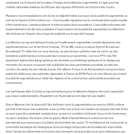
E
reviennent sur le devant de la scène, à l’image de la télévision segmentée. Il s’agit pour les
chaînes nationales linéaires de diffuser des signaux différents en fonction des foyers.
Plusieurs recommandations ont d’ores et déjà été faites à propos de la publicité segmentée, au
sein de la mission d’information sur « Une nouvelle régulation de la communication audiovisuelle
à l’ère numérique » censée préparer la mise en place de la nouvelle loi. L’une d’elle préconise une
expérimentation de 18 mois préalable à l’autorisation de la publicité segmentée à la télévision
afin d’observer l’impact de ce type de publicité sur le marché français.
La télévision programmatique et plus particulièrement segmentée connaît néanmoins des
expérimentations sur le territoire français. TF1 et M6, via le processus Hybrid Broadcast
Broadband TV délivrent sur tous devices, au sein de leurs plateformes de catch-up des
bannières publicitaires promouvant leurs propres programmes. Les box IPTV des FAI
exploitent déjà la data géographique, les données sociodémographiques et le ciblage par
moments de vie pour proposer des publicités les plus pertinentes possibles au sein des
corners de replay de ces mêmes boxes. Par ailleurs France 3 via Adressable.tv propose de la
publicité ciblée pour ses antennes régionales à l’instar de BFM Paris où c’est Nissan qui a testé
la publicité segmentée pour cibler les régions où le constructeur automobile possède ses
concessions.
Les techniques liées à l’achat programmatique pour la télévision linéaire n’en sont cependant
pas à leurs balbutiements, l’Angleterre et l’Australie en ont déjà fait une réalité.
Outre-Manche c’est le dispositif Sky AdSmart dont la segmentation en environ 1400 critères
permet d’adresser des publicités à des profils très précis à la manière du display internet. Enfin,
un spot peut être aisément remplacé par un autre à condition d’obtenir l’accord de l’annonceur
du spot remplacé. De l’autre côté du globe, Multi Channel Network a lancé un service
permettant aux annonceurs d’acheter directement des spots TV en linéaire et de contourner la
contrainte technique de l’analogique où le stockage temporaire de données est impossible.
Ainsi, l’achat est déterminé en fonction des moments de la journée où un spot intéressera une