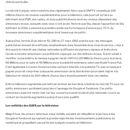
cible en particulier.
Le marché français reste toutefois plus règlementé. Alors que le SNPTV revendique 200
millions d’euros de revenus supplémentaires pour la télévision, cela pourrait se faire au
détriment de la PQR, des radios, et de la publicité directe dont les revenus dépendent des
annonceurs locaux, auxquels seuls ceux-ci ont accès. Notons que Sky, depuis l’apparition de Sky
AdSmart en 2014, a annoncé la première année une forte hausse d’annonceurs 70 % de
nouveaux annonceurs supplémentaires dont beaucoup de petits.
Aujourd’hui, l’article 13 du décret 92-280 du 27 mars 1992 précise que « les messages
publicitaires doivent être diffusés simultanément dans l’ensemble de la zone de service » c’est à
dire que la loi interdit aux chaines nationales la diffusion de plusieurs signaux et limite donc
l’accès à certains annonceurs qui préfèrent s’appuyer sur des éditeurs locaux. Si la loi venait à
modifier ce paramètre, le manque à gagner serait chiffré à 130 Millions d’euros pour la presse,
60 Millions pour la radio et 95 Millions pour la publicité extérieure, selon une étude France Pub.
C’est également à travers l’ouverture des secteurs interdits à la publicité TV que ce manque à
gagner pourrait s’exprimer puisque les annonceurs de la distribution pourraient migrer à la
télévision et réduire de 264 millions d’euros leurs investissements dans ces médias.
Enfin la télévision segmentée permettrait de lever les barrières à l’entrée du marché TV pour de
petits annonceurs qui étaient jusqu’alors l’apanage de Google et Facebook. Ces petits
annonceurs paieront moins cher car leur couverture serait locale et plus nationale. Le prix au
contact en revanche augmentera puisqu’il sera plus qualifié.
Les velléités des GAFA sur la télévision
Malgré tout, les acteurs nationaux, à leur échelle, essaient de rééquilibrer le jeu face à des
Google et Facebook qui captent la grande majorité des investissements publicitaires du
numérique et grappillent une partie des budgets investis en télévision.