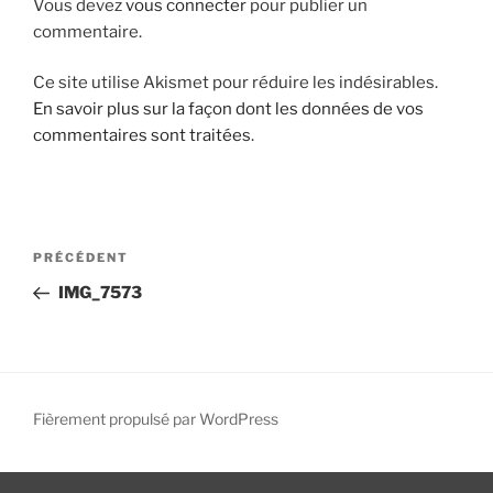
Vous devez
vous connecter
pour publier un
i
commentaire.
p
a
Ce site utilise Akismet pour réduire les indésirables.
l
En savoir plus sur la façon dont les données de vos
commentaires sont traitées
.
N
A
PRÉCÉDENT
a
r
IMG_7573
v
t
i
i
g
c
l
a
e
Fièrement propulsé par WordPress
t
p
i
r
o