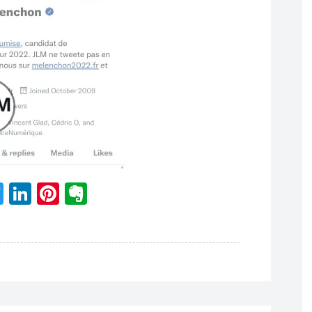
acebook
Twitter
LinkedIn
Pinterest
Evernote