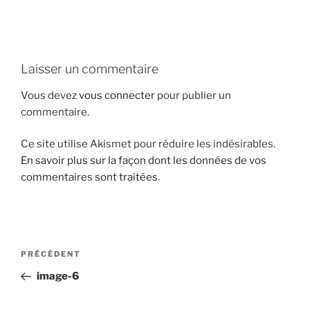
i
p
a
l
Laisser un commentaire
Vous devez
vous connecter
pour publier un
commentaire.
Ce site utilise Akismet pour réduire les indésirables.
En savoir plus sur la façon dont les données de vos
commentaires sont traitées
.
N
A
PRÉCÉDENT
a
r
image-6
v
t
i
i