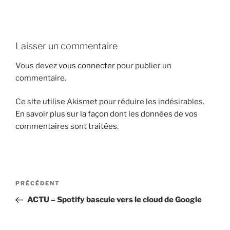
i
p
a
Laisser un commentaire
l
Vous devez
vous connecter
pour publier un
commentaire.
Ce site utilise Akismet pour réduire les indésirables.
En savoir plus sur la façon dont les données de vos
commentaires sont traitées
.
N
A
PRÉCÉDENT
a
r
ACTU – Spotify bascule vers le cloud de Google
v
t
i
i