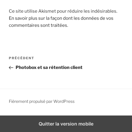
i
Ce site utilise Akismet pour réduire les indésirables.
p
En savoir plus sur la façon dont les données de vos
a
commentaires sont traitées
.
l
N
A
PRÉCÉDENT
a
r
Photobox et sa rétention client
v
t
i
i
g
c
l
a
e
Fièrement propulsé par WordPress
t
p
i
r
o
é
Quitter la version mobile
n
c