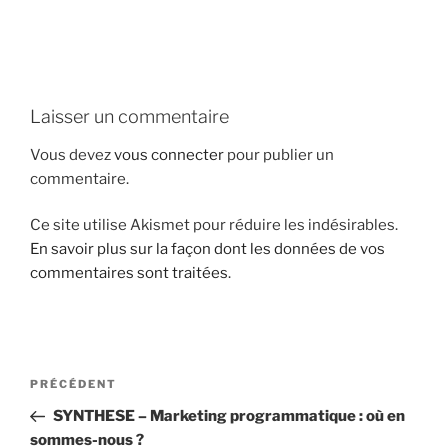
i
p
a
l
Laisser un commentaire
Vous devez
vous connecter
pour publier un
commentaire.
Ce site utilise Akismet pour réduire les indésirables.
En savoir plus sur la façon dont les données de vos
commentaires sont traitées
.
N
A
PRÉCÉDENT
a
r
SYNTHESE – Marketing programmatique : où en
v
t
sommes-nous ?