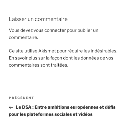
i
p
Laisser un commentaire
a
l
Vous devez
vous connecter
pour publier un
commentaire.
Ce site utilise Akismet pour réduire les indésirables.
En savoir plus sur la façon dont les données de vos
commentaires sont traitées
.
N
A
PRÉCÉDENT
a
r
Le DSA : Entre ambitions européennes et défis
v
t
pour les plateformes sociales et vidéos
i
i
g
c