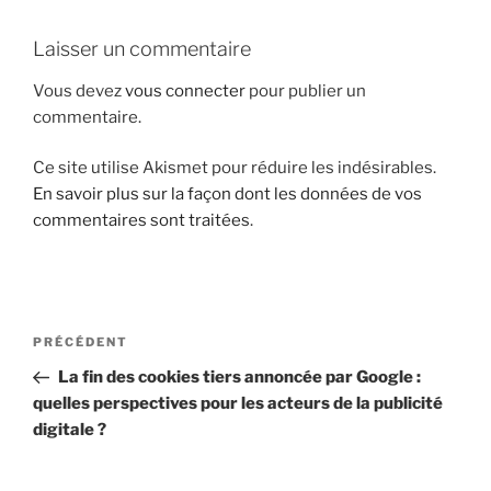
i
p
Laisser un commentaire
a
Vous devez
vous connecter
pour publier un
l
commentaire.
Ce site utilise Akismet pour réduire les indésirables.
En savoir plus sur la façon dont les données de vos
commentaires sont traitées
.
N
A
PRÉCÉDENT
a
r
La fin des cookies tiers annoncée par Google :
v
t
quelles perspectives pour les acteurs de la publicité
i
i
digitale ?
g
c
l
a