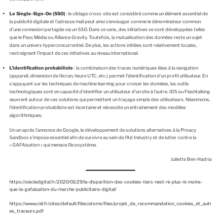
Le Single-Sign-On (SSO)
: le ciblage cross-site est considéré comme un élément essentiel de
la publicité digitale et l’adresse mail peut ainsi s’envisager comme le dénominateur commun
d’une connexion partagée via un SSO. Dans ce sens, des initiatives se sont développées telles
que le Pass Média ou Alliance Gravity. Toutefois, la mutualisation des données reste un sujet
dans un univers hyperconcurrentiel. De plus, les actions initiées sont relativement locales,
restreignant l’impact de ces initiatives au niveau international.
L’identification probabiliste
: la combinaison des traces numériques liées à la navigation
(appareil, dimension de l’écran, heure UTC, etc.) permet l’identification d’un profil utilisateur. En
s’appuyant sur les techniques de machine learning pour croiser les données, les outils
technologiques sont en capacité d’identifier un utilisateur d’un site à l’autre. ID5 ou Flashtalking
œuvrent autour de ces solutions qui permettent un traçage simple des utilisateurs. Néanmoins,
l’identification probabiliste est incertaine et nécessite un entraînement des modèles
algorithmiques.
Un an après l’annonce de Google, le développement de solutions alternatives à la Privacy
Sandbox s’impose essentiel afin de survivre au sein de l’Ad Industry et de lutter contre la
« GAFAisation » qui menace l’écosystème.
Juliette Ben-Hadria
https://siecledigital.fr/2020/01/29/la-disparition-des-cookies-tiers-nest-ni-plus-ni-moins-
que-la-gafaisation-du-marche-publicitaire-digital/
https://www.cnil.fr/sites/default/files/atoms/files/projet_de_recommandation_cookies_et_autr
es_traceurs.pdf