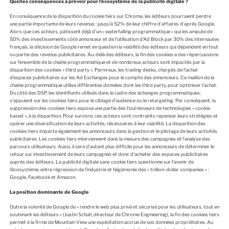
Quelles conséquences à prévoir pour l’écosystème de la publicité digitale ?
En conséquence de la disparition du cookie tiers sur Chrome, les éditeurs pourraient perdre
une partie importante de leurs revenus : jusqu’à 52% de leur chiffre d’affaires d’après Google.
Alors que ces acteurs, pâtissent déjà d’un « waterfalling programmatique » qui les ampute de
50% des investissements côté annonceur et de l’utilisation d’Ad Block par 30% des internautes
français, la décision de Google remet en question la viabilité des éditeurs qui dépendent en tout
ou partie des revenus publicitaires. Au-delà des éditeurs, la fin des cookies a des répercussions
sur l’ensemble de la chaîne programmatique et de nombreux acteurs sont impactés par la
disparition des cookies « third party ». Parmi eux, les trading desks, chargés de l’achat
d’espaces publicitaires sur les Ad Exchanges pour le compte des annonceurs. Ce maillon de la
chaîne programmatique utilise différentes données dont les third party, pour optimiser l’achat.
Du côté des DSP, les identifiants utilisés dans le cadre des échanges programmatiques,
s’appuient sur les cookies tiers pour le ciblage d’audience ou le retargeting. Par conséquent, la
suppression des cookies tiers expose une partie des fournisseurs de technologies « cookie
based », à la disparition. Pour survivre, ces acteurs sont contraints repenser leurs stratégies et
opérer une diversification de leurs activités, nécessaires à leur viabilité. La disparition des
cookies tiers impacte également les annonceurs dans la gestion et le pilotage de leurs activités
publicitaires. Les cookies tiers interviennent dans la mesure des campagnes et l’analyse des
parcours utilisateurs. Aussi, il sera d’autant plus difficile pour les annonceurs de déterminer le
retour sur investissement de leurs campagnes et donc d’acheter des espaces publicitaires
auprès des éditeurs. La publicité digitale sans cookie tiers questionne sur l’avenir de
l’écosystème, entre régression de l’industrie et hégémonie des « trillion-dollar companies » :
Google, Facebook et Amazon.
La position dominante de Google
Outre la volonté de Google de « rendre le web plus privé et sécurisé pour les utilisateurs, tout en
soutenant les éditeurs » (Justin Schuh, directeur de Chrome Engineering), la fin des cookies tiers
permet à la firme de Mountain View une exploitation accrue de ses données propriétaires. Au