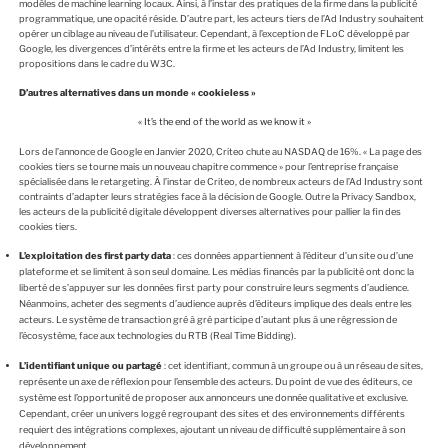
modèles de machine learning locaux. Ainsi, à l’instar des pratiques de la firme dans la publicité
programmatique, une opacité réside. D’autre part, les acteurs tiers de l’Ad Industry souhaitent
opérer un ciblage au niveau de l’utilisateur. Cependant, à l’exception de FLoC développé par
Google, les divergences d’intérêts entre la firme et les acteurs de l’Ad Industry, limitent les
propositions dans le cadre du W3C.
D’autres alternatives dans un monde « cookieless »
« It’s the end of the world as we know it »
Lors de l’annonce de Google en Janvier 2020, Criteo chute au NASDAQ de 16%. « La page des
cookies tiers se tourne mais un nouveau chapitre commence » pour l’entreprise française
spécialisée dans le retargeting. À l’instar de Criteo, de nombreux acteurs de l’Ad Industry sont
contraints d’adapter leurs stratégies face à la décision de Google. Outre la Privacy Sandbox,
les acteurs de la publicité digitale développent diverses alternatives pour pallier la fin des
cookies tiers.
L’exploitation des first party data
: ces données appartiennent à l’éditeur d’un site ou d’une
plateforme et se limitent à son seul domaine. Les médias financés par la publicité ont donc la
liberté de s’appuyer sur les données first party pour construire leurs segments d’audience.
Néanmoins, acheter des segments d’audience auprès d’éditeurs implique des deals entre les
acteurs. Le système de transaction gré à gré participe d’autant plus à une régression de
l’écosystème, face aux technologies du RTB (Real Time Bidding).
L’identifiant unique ou partagé
: cet identifiant, commun à un groupe ou à un réseau de sites,
représente un axe de réflexion pour l’ensemble des acteurs. Du point de vue des éditeurs, ce
système est l’opportunité de proposer aux annonceurs une donnée qualitative et exclusive.
Cependant, créer un univers loggé regroupant des sites et des environnements différents
requiert des intégrations complexes, ajoutant un niveau de difficulté supplémentaire à son
développement.