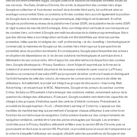
sein de son environnement loggé, Google collecte et exploite de multiples données issues de
ses services : YouTube, Gmail ou Chrome. De ce fait, la disparition des cookies tiers érige
Google en collecteur et fournisseur exclusif de la donnée third party, lui conférant ainsi un
avantage concurrentiel. Dans ce contexte, la fin des cookies tiers accroit également la position
de Google dans la chaîne de valeur programmatique, déjà intégré verticalement. En effet,
Google se positionne au niveau de la plateforme d’achat (DSP), de la plateforme de vente (SSP)
et régit la place de marché (Ad Exchange). Ainsi, son intégration verticale et son monopole sur
les cookies tiers, octroient à Google une maîtrise absolue de la chaîne programmatique. Alors
que des dérives liées à son intégration verticale ont été identifiées par diverses parties
prenantes, telles que les stratégies de « self-preferencing » et de « bundling » (technologique et
commercial), la mainmise de Google sur les cookies tiers interroge sur la perspective de
potentiels abus de position dominante. En conséquence, Google place l’ensemble des acteurs
en situation de dépendance vis-à-vis de ses solutions technologiques et participe donc à
l’élimination de ses concurrents. Afin d’apporter une alternative à la disparition des cookies
tiers, Google développe la « Privacy Sandbox » dont l’objectif exprimé par la firme est la
création d’un environnement sécurisé et de nouveaux standards open-source. La Privacy
Sandbox se compose d’une suite d’API qui proposent de lutter contre la fraude en distinguant
l’activité humaine de celle des robots, de mesurer les conversions ou encore de cibler les
utilisateurs. Actuellement, le projet est intégré au groupe de discussion « Improving Web
Advertising » et encadré par le W3C. Néanmoins, Google et les acteurs du secteur comme
Criteo, Sirdata ou ID5 peinent à faire émerger des solutions viables, notamment autour de la
question du ciblage des utilisateurs. D’une part, Google souhaite restreindre les capacités de
ciblage à des groupes d’individus ayant des centres d’intérêt communs. Précisément, le
procédé de Google baptisé « FLoC » (Federated Learning of Cohorts), s’appuie sur des
modèles de machine learning qui permettent d’assigner chaque utilisateur à une cohorte en
fonction de son historique de navigation. Cette solution basée sur des comportements de
navigation similaires, semble être l’une des pistes envisagées par Google. Les premiers
contrôles pour la Privacy Sandbox débutent en Mars avec la version 89 de Chrome, puis se
poursuivent en Avril avec la version 90. Pourtant, ce procédé pose un souci de transparence car
la cohorte à laquelle l’utilisateur est assigné, s’établit selon les paramètres de Google et des