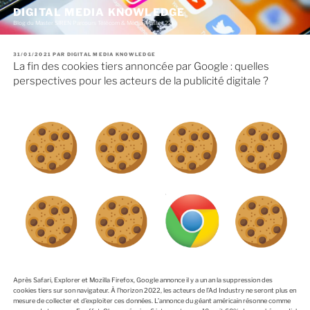
A
DIGITAL MEDIA KNOWLEDGE
l
Blog du Master SIREN Parcours Télécom & Média (Master 226)
l
e
r
P
31/01/2021
PAR
DIGITAL MEDIA KNOWLEDGE
a
U
La fin des cookies tiers annoncée par Google : quelles
u
B
c
L
perspectives pour les acteurs de la publicité digitale ?
I
o
É
n
L
E
t
e
n
u
p
r
i
n
c
i
p
a
l
Après Safari, Explorer et Mozilla Firefox, Google annonce il y a un an la suppression des
cookies tiers sur son navigateur. À l’horizon 2022, les acteurs de l’Ad Industry ne seront plus en
mesure de collecter et d’exploiter ces données. L’annonce du géant américain résonne comme