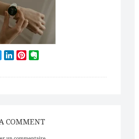
acebook
Twitter
LinkedIn
Pinterest
Evernote
 A COMMENT
er un commentaire.