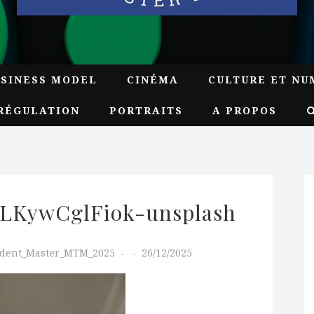
USINESS MODEL
CINÉMA
CULTURE ET NU
RÉGULATION
PORTRAITS
A PROPOS
-LKywCglFiok-unsplash
udent_Master_MTM_2025
26/12/2025