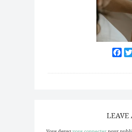
F
LEAVE
Vous devez
vous connecter
pour publi