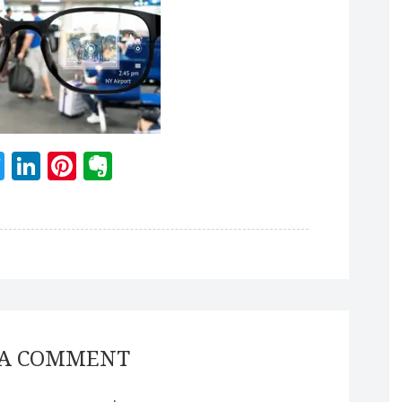
acebook
Twitter
LinkedIn
Pinterest
Evernote
 A COMMENT