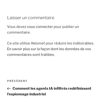
i
p
a
Laisser un commentaire
l
Vous devez
vous connecter
pour publier un
commentaire.
Ce site utilise Akismet pour réduire les indésirables.
En savoir plus sur la façon dont les données de vos
commentaires sont traitées
.
N
A
PRÉCÉDENT
a
r
Comment les agents IA infiltrés redéfinissent
v
t
l’espionnage industriel
i
i
g
c