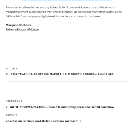
Alors que le call marketing a conquis tout le territoire américain cette stratégie reste
malheureusement oublié par les marketeurs français. Or sans le call marketing la mesure de
l’efficacité d’une campagne digitale est incomplète et souvent trompeuse.
Morgane Tricheux
Follow @MorganeTricheux
C
DATA
A
É
CALL TRACKING
,
CAMPAGNE MARKETING
,
MARKETING DIGITAL
,
ONLINE ADS
T
T
É
I
G
Q
O
U
R
E
I
T
E
T
N
S
E
A
PRÉCÉDENT
a
S
r
ACTU : #RDVMARKETING – Quand le marketing personnalisé fait son Show
v
t
i
i
A
SUIVANT
g
c
r
Les réseaux sociaux sont-ils les nouveaux médias ?
a
l
t
e
t
i
p
c