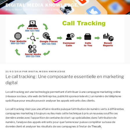
A
DIGITAL MEDIA KNOWLEDGE
l
Blog du Master SIREN Parcours Télécom & Média (Master 226)
l
e
r
a
u
c
o
n
t
e
n
u
p
r
i
P
21/03/2016
PAR
DIGITAL MEDIA KNOWLEDGE
U
Le call tracking : Une composante essentielle en marketing
n
B
c
L
digital
I
i
É
p
L
Le call tracking est une technologie permettant d’attribuer à une campagne marketing online
a
E
(réseaux sociaux, site web de l’entreprise, publicité sponsorisée etc.) un numéro de téléphone
l
spécifique pour ensuite pouvoir analyser les appels entrants des clients.
Le call tracking n’est pas une affaire récente puisque l’attribution de numéro verts à différentes
campagnes marketing à toujours eu lieu mais cette technique à pris un nouveau souffle ces
dernière année avec l’apparition de centaine de start-up spécialisées dans l’attribution de
numéro, l’analyse des appels entrants pour que l’annonceur puisse compléter sa base de
donnée client et analyser les résultats de ses campagnes à l’instar de
Thecallr
.