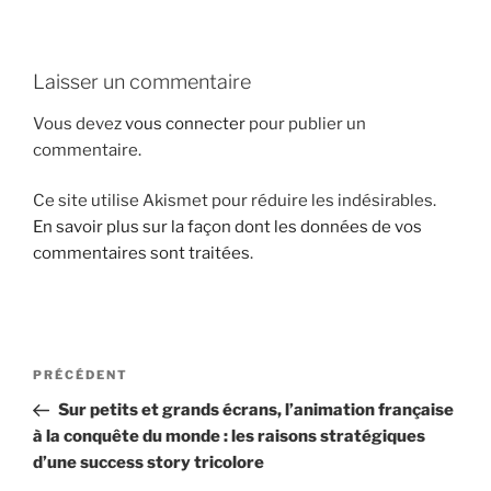
i
p
a
Laisser un commentaire
l
Vous devez
vous connecter
pour publier un
commentaire.
Ce site utilise Akismet pour réduire les indésirables.
En savoir plus sur la façon dont les données de vos
commentaires sont traitées
.
N
A
PRÉCÉDENT
a
r
Sur petits et grands écrans, l’animation française
v
t
à la conquête du monde : les raisons stratégiques
i
i
d’une success story tricolore
g
c