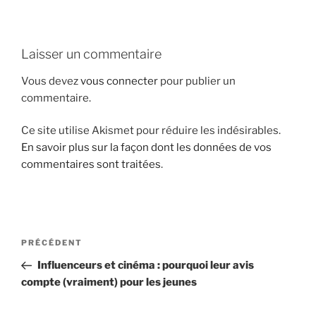
i
p
a
Laisser un commentaire
l
Vous devez
vous connecter
pour publier un
commentaire.
Ce site utilise Akismet pour réduire les indésirables.
En savoir plus sur la façon dont les données de vos
commentaires sont traitées
.
N
A
PRÉCÉDENT
a
r
Influenceurs et cinéma : pourquoi leur avis
v
t
compte (vraiment) pour les jeunes
i
i
g
c