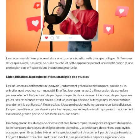
Les recommandations prennent alors une tournure émotionnelle plus que critique : l’influenceur
dit ce qu’il a aimé, pas aimé, ce qui l’a touché, et cette approche permet une identification et une
projection plus efficace qu’une évaluation structurée.
L’identification, la proximité et les stratégies des studios
Les
influenceurs détiennent un “pouvoir”
, notamment grâce à la relation para-sociale qu’ils
entretiennent avec leur communauté. En effet, leur communauté a l’impression de connaître
personnellement l’influenceur, de partager une partie de sa vie avec lui, et donc de partager ses
goûts, ses références et ses envies. C’est un jeune qui parle à d’autres jeunes, et cela renforce
grandement la confiance. A l’inverse, la critique professionnelle instaure une certaine distance.
L’expert va utiliser un vocabulaire plus technique, peut-être plus érudit, qui va automatiquement
exclure une grande partie de ses lecteurs ou auditeurs.
Ce changement, les studios de cinéma l’ont très bien compris : la majorité intègrent désormais
les influenceurs dans leurs stratégies promotionnelles. Les créateurs de contenu sont invités
aux avant-premières, à des évènements spéciaux ou font directement partie des partenariats.
L’objectif final est très clair : mettre en avant le plus possible leur capacité à générer de la