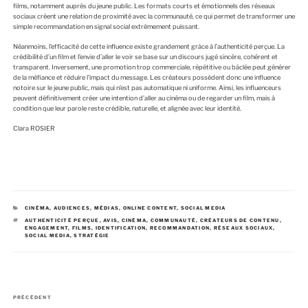
films, notamment auprès du jeune public. Les formats courts et émotionnels des réseaux
sociaux créent une relation de proximité avec la communauté, ce qui permet de transformer une
simple recommandation en signal social extrêmement puissant.
Néanmoins, l’efficacité de cette influence existe grandement grâce à l’authenticité perçue. La
crédibilité d’un film et l’envie d’aller le voir se base sur un discours jugé sincère, cohérent et
transparent. Inversement, une promotion trop commerciale, répétitive ou bâclée peut générer
de la méfiance et réduire l’impact du message. Les créateurs possèdent donc une influence
notoire sur le jeune public, mais qui n’est pas automatique ni uniforme. Ainsi, les influenceurs
peuvent définitivement créer une intention d’aller au cinéma ou de regarder un film, mais à
condition que leur parole reste crédible, naturelle, et alignée avec leur identité.
Clara ROSIER
C
CINÉMA
,
AUDIENCES
,
MÉDIAS
,
ONLINE CONTENT
,
SOCIAL MEDIA
A
É
AUTHENTICITÉ PERÇUE
,
AVIS
,
CINÉMA
,
COMMUNAUTÉ
,
CRÉATEURS DE CONTENU
,
T
T
ENGAGEMENT
,
FILMS
,
IDENTIFICATION
,
RECOMMANDATION
,
RÉSEAUX SOCIAUX
,
É
I
SOCIAL MEDIA
,
STRATÉGIE
G
Q
O
U
R
E
I
T
E
T
S
E
S
N
A
PRÉCÉDENT
a