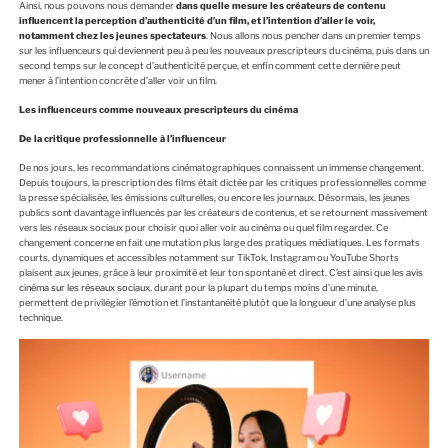
Ainsi, nous pouvons nous demander
dans quelle mesure les créateurs de contenu
influencent la perception d’authenticité d’un film, et l’intention d’aller le voir,
notamment chez les jeunes spectateurs
. Nous allons nous pencher dans un premier temps
sur les influenceurs qui deviennent peu à peu les nouveaux prescripteurs du cinéma, puis dans un
second temps sur le concept d’authenticité perçue, et enfin comment cette dernière peut
mener à l’intention concrète d’aller voir un film.
Les influenceurs comme nouveaux prescripteurs du cinéma
De la critique professionnelle à l’influenceur
De nos jours, les recommandations cinématographiques connaissent un immense changement.
Depuis toujours, la prescription des films était dictée par les critiques professionnelles comme
la presse spécialisée, les émissions culturelles, ou encore les journaux. Désormais, les jeunes
publics sont davantage influencés par les créateurs de contenus, et se retournent massivement
vers les réseaux sociaux pour choisir quoi aller voir au cinéma ou quel film regarder. Ce
changement concerne en fait une mutation plus large des pratiques médiatiques. Les formats
courts, dynamiques et accessibles notamment sur TikTok, Instagram ou YouTube Shorts
plaisent aux jeunes, grâce à leur proximité et leur ton spontané et direct. C’est ainsi que les
avis
cinéma sur les réseaux sociaux
, durant pour la plupart du temps moins d’une minute,
permettent de privilégier l’émotion et l’instantanéité plutôt que la longueur d’une analyse plus
technique.