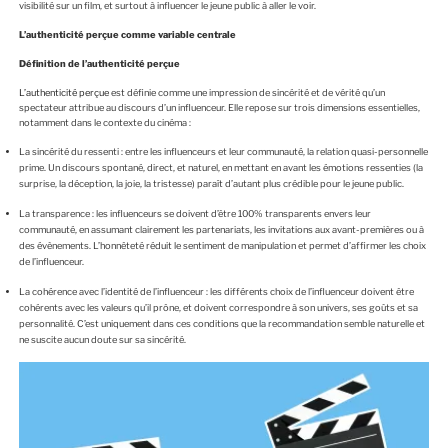
visibilité sur un film, et surtout à influencer le jeune public à aller le voir.
L’authenticité perçue comme variable centrale
Définition de l’authenticité perçue
L’authenticité perçue
est définie comme une impression de sincérité et de vérité qu’un
spectateur attribue au discours d’un influenceur. Elle repose sur trois dimensions essentielles,
notamment dans le contexte du cinéma :
La sincérité du ressenti : entre les influenceurs et leur communauté, la relation quasi-personnelle
prime. Un discours spontané, direct, et naturel, en mettant en avant les émotions ressenties (la
surprise, la déception, la joie, la tristesse) paraît d’autant plus crédible pour le jeune public.
La transparence : les influenceurs se doivent d’être 100% transparents envers leur
communauté, en assumant clairement les partenariats, les invitations aux avant-premières ou à
des évènements. L’honnêteté réduit le sentiment de manipulation et permet d’affirmer les choix
de l’influenceur.
La cohérence avec l’identité de l’influenceur : les différents choix de l’influenceur doivent être
cohérents avec les valeurs qu’il prône, et doivent correspondre à son univers, ses goûts et sa
personnalité. C’est uniquement dans ces conditions que la recommandation semble naturelle et
ne suscite aucun doute sur sa sincérité.