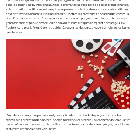
des sources majeures d’information, de partage d’avis et de recommandation, notamment
dans le domaine du divertissement. Ainsi, le cinéma fait lui aussi partie de cette transformation,
et la promotion des films ne se base plus uniquement sur les bandes-annonces ou les critiques
d’experts, mais également sur les influenceurs. En effet, les
créateurs de contenu détiennent un
rôle clé
sur leur communauté : en ayant un regard souvent perçu comme plus proche des codes
générationnels et plus spontané, leurs opinions et leurs critiques comptent davantage. Cela
floute encore plus la frontière entre publicité, recommandation et avis personnel chez les jeunes
spectateurs.
C’est dans ce contexte que nous analyserons la notion d’authenticité perçue. Cette notion
renvoie à la perception de sincérité, de crédibilité et de cohérence. La recommandation d’un film
par un influenceur, mais surtout la manière dont cette recommandation est perçue, conditionne
fortement l’intention d’aller voir un film.