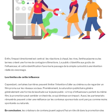
Enfin, l’impact émotionnel est central : les réactions à chaud, les rires, l’enthousiasme ou les
larmes créent une forme de contagion d’émotions. Le public s’identifie aux goûts de
l’influenceur, et cette identification favorise le passage de la simple curiosité à une intention
réelle de visionnage.
Les limites de cette influence
Cependant, certaines barrières peuvent limiter l’intention d’aller au cinéma ou de regarder un
film promu sur les réseaux sociaux. Premièrement, la saturation publicitaire génère
généralement une forme de lassitude sur le jeune public : si trop d’influenceurs parlent du même
film, la promotion peut sembler orchestrée, ce qui diminue son impact. Aussi, les partenariats
rémunérés peuvent créer une méfiance car les contenus sponsorisés sont perçus comme moins
spontanés ou naturels.
En conclusion
, les créateurs de contenu jouent aujourd’hui un rôle clé dans la promotion des