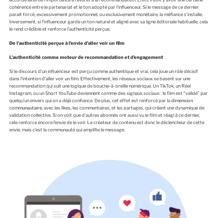
cohérence entre le partenariat et le ton adopté par l’influenceur. Si le message de ce dernier
paraît forcé, excessivement promotionnel, ou exclusivement monétaire, la méfiance s’installe.
Inversement, si l’influenceur garde un ton naturel et aligné avec sa ligne éditoriale habituelle, cela
le rend crédible et renforce l’authenticité perçue.
De l’authenticité perçue à l’envie d’aller voir un film
L’authenticité comme moteur de recommandation et d’engagement
Si le discours d’un influenceur est perçu comme authentique et vrai, cela joue un rôle décisif
dans l’intention d’aller voir un film. Effectivement, les réseaux sociaux se basent sur une
recommandation qui suit une logique de bouche-à-oreille numérique. Un TikTok, un Réel
Instagram, ou un Short YouTube deviennent comme des signaux sociaux : le film est “validé” par
quelqu’un envers qui on a déjà confiance. De plus, cet effet est renforcé par la
dimension
communautaire
, avec les likes, les commentaires, et les partages, qui créent une dynamique de
validation collective. Si on voit que d’autres abonnés ont aussi vu le film et réagi à ce dernier,
cela renforce encore l’envie de le voir. Le créateur de contenu est donc le déclencheur de cette
envie, mais c’est la communauté qui amplifie le message.