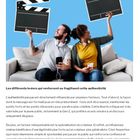
Les différents leviers qui renforcent ou fragilisent cette authenticité
L’authenticité perçue
est directement influencée par plusieurs facteurs. Tout d’abord, la façon
dont le message est formulé joue un rôle prédominant : l’avis doit être nuancé, mentionner les
points forts et les points décevants pour paraître plus crédible. Cette liberté critique est très
valorisée par le jeune public, notamment la Gen Z, qui préfère un avis sincère à un discours
uniquement élogieux.
De plus, un facteur indispensable est la spécialisation du créateur. En effet, un influenceur
cinéma bénéficiera d’une légitimité plus forte qu’un créateur plus généraliste. C’est l’expertise
(qui reste néanmoins simple et spontanée) perçue par le public qui renforce la confiance et
accorde ainsi de l’importance à l’avis et à la recommandation. Enfin, il doit y avoir une certaine