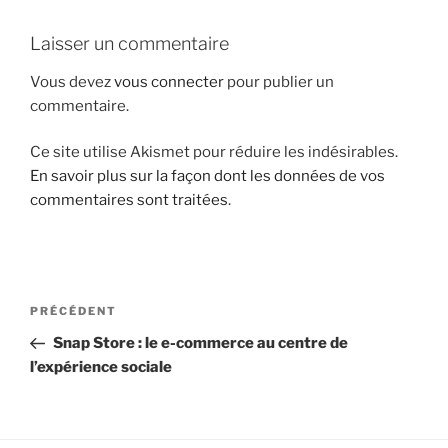
i
Laisser un commentaire
p
a
Vous devez
vous connecter
pour publier un
l
commentaire.
Ce site utilise Akismet pour réduire les indésirables.
En savoir plus sur la façon dont les données de vos
commentaires sont traitées
.
N
A
PRÉCÉDENT
a
r
Snap Store : le e-commerce au centre de
v
t
l’expérience sociale
i
i
g
c
l
a