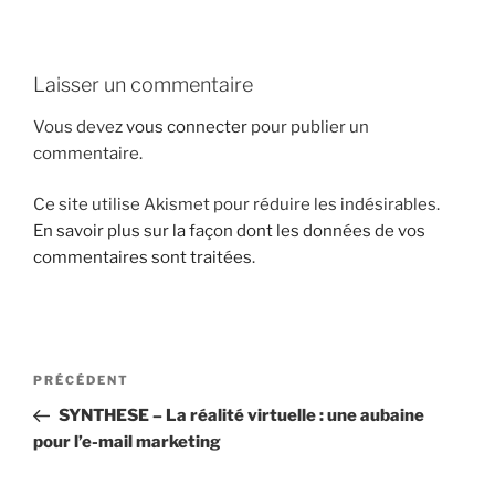
i
p
a
Laisser un commentaire
l
Vous devez
vous connecter
pour publier un
commentaire.
Ce site utilise Akismet pour réduire les indésirables.
En savoir plus sur la façon dont les données de vos
commentaires sont traitées
.
N
A
PRÉCÉDENT
a
r
SYNTHESE – La réalité virtuelle : une aubaine
v
t
pour l’e-mail marketing
i
i
g
c