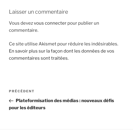
i
Laisser un commentaire
p
a
Vous devez
vous connecter
pour publier un
l
commentaire.
Ce site utilise Akismet pour réduire les indésirables.
En savoir plus sur la façon dont les données de vos
commentaires sont traitées
.
N
A
PRÉCÉDENT
a
r
Plateformisation des médias : nouveaux défis
v
t
pour les éditeurs
i
i
g
c
l
a