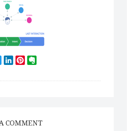
acebook
Twitter
LinkedIn
Pinterest
Evernote
 A COMMENT