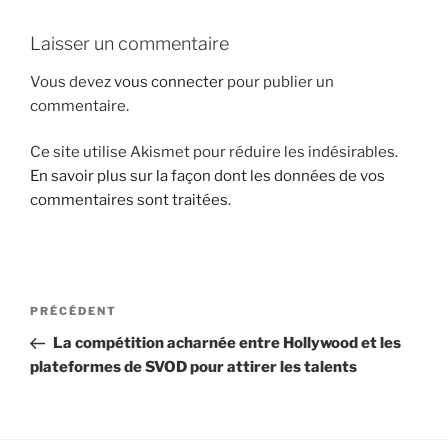
i
Laisser un commentaire
p
a
Vous devez
vous connecter
pour publier un
l
commentaire.
Ce site utilise Akismet pour réduire les indésirables.
En savoir plus sur la façon dont les données de vos
commentaires sont traitées
.
N
A
PRÉCÉDENT
a
r
La compétition acharnée entre Hollywood et les
v
t
plateformes de SVOD pour attirer les talents
i
i
g
c
l
a