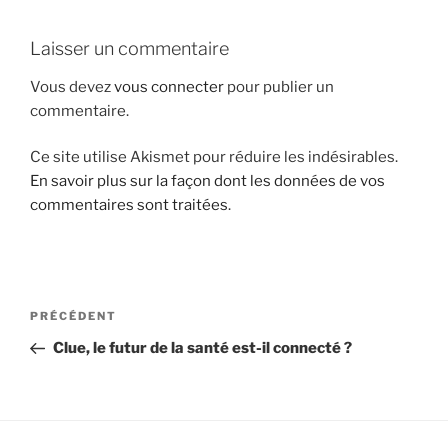
i
p
Laisser un commentaire
a
Vous devez
vous connecter
pour publier un
l
commentaire.
Ce site utilise Akismet pour réduire les indésirables.
En savoir plus sur la façon dont les données de vos
commentaires sont traitées
.
N
A
PRÉCÉDENT
a
r
Clue, le futur de la santé est-il connecté ?
v
t
i
i
g
c
l
a